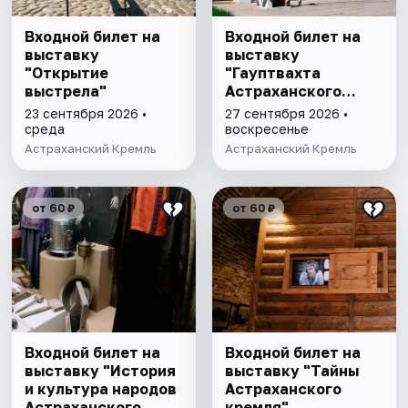
Входной билет на
Входной билет на
выставку
выставку
"Открытие
"Гауптвахта
выстрела"
Астраханского
гарнизона. XIX в."
23 сентября 2026 •
27 сентября 2026 •
среда
воскресенье
Астраханский Кремль
Астраханский Кремль
от 60 ₽
от 60 ₽
Входной билет на
Входной билет на
выставку "История
выставку "Тайны
и культура народов
Астраханского
Астраханского
кремля"