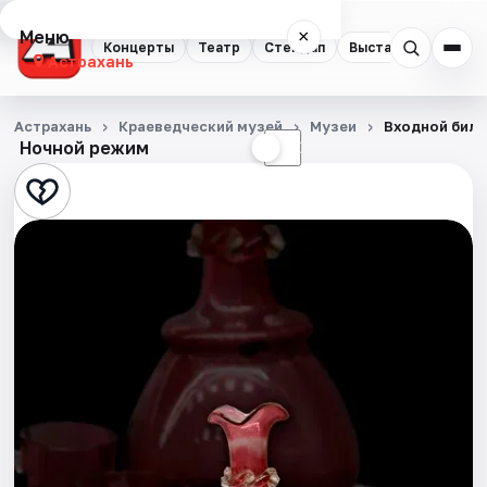
Меню
×
Концерты
Театр
Стендап
Выставки
Квест
Астрахань
Концерты
Астрахань
Краеведческий музей
Музеи
Входной билет
Ночной режим
☀
☾
Театр
Стендап
Выставки
Квесты
Экскурсии
Спорт
События