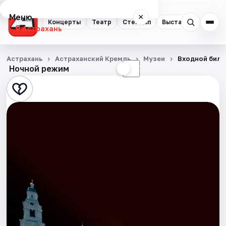
Меню
×
Концерты
Театр
Стендап
Выставки
Квест
Астрахань
Концерты
Астрахань
Астраханский Кремль
Музеи
Входной биле
Ночной режим
☀
☾
Театр
Стендап
Выставки
Квесты
Экскурсии
Спорт
События