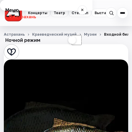
Меню
×
Концерты
Театр
Стендап
Выставки
Квест
Астрахань
Концерты
Астрахань
Краеведческий музей
Музеи
Входной биле
Ночной режим
☀
☾
Театр
Стендап
Выставки
Квесты
Экскурсии
Спорт
События