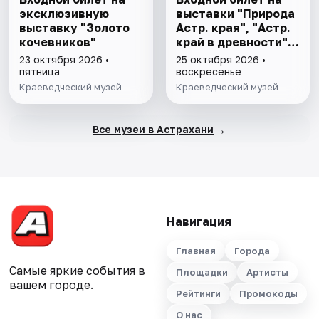
эксклюзивную
выставки "Природа
выставку "Золото
Астр. края", "Астр.
кочевников"
край в древности",
"Заселение Астр.
23 октября 2026 •
25 октября 2026 •
края"
пятница
воскресенье
Краеведческий музей
Краеведческий музей
→
Все музеи в Астрахани
Навигация
Главная
Города
Самые яркие события в
Площадки
Артисты
вашем городе.
Рейтинги
Промокоды
О нас