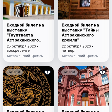
Входной билет на
Входной билет на
выставку
выставку "Тайны
"Гауптвахта
Астраханского
Астраханского
кремля"
гарнизона. XIX в."
25 октября 2026 •
22 октября 2026 •
воскресенье
четверг
Астраханский Кремль
Астраханский Кремль
от 95 ₽
от 90 ₽
Входной билет на
Входной билет на