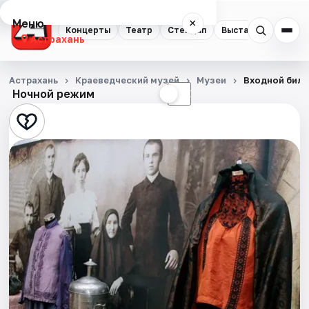
Меню
×
Концерты
Театр
Стендап
Выставки
Квест
Астрахань
Концерты
Астрахань
Краеведческий музей
Музеи
Входной биле
Ночной режим
☀
☾
Театр
Стендап
Выставки
Квесты
Экскурсии
Спорт
События