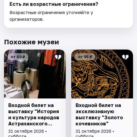
Есть ли возрастные ограничения?
Возрастные ограничения уточняйте у
организаторов.
Похожие музеи
от 60 ₽
от 95 ₽
Входной билет на
Входной билет на
выставку "История
эксклюзивную
и культура народов
выставку "Золото
Астраханского
кочевников"
края"
31 октября 2026 •
31 октября 2026 •
суббота
суббота