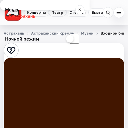
Меню
×
Концерты
Театр
Стендап
Выставки
Квест
Астрахань
Концерты
Астрахань
Астраханский Кремль
Музеи
Входной билет
Ночной режим
☀
☾
Театр
Стендап
Выставки
Квесты
Экскурсии
Спорт
События