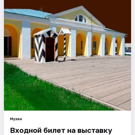
Города
Площадки
Артисты
Рейтинги
Музеи
Входной билет на выставку