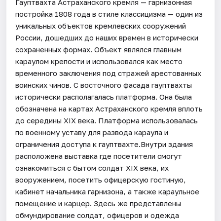
Гауптвахта Астраханского кремля — гарнизонная
постройка 1808 года в стиле классицизма — один из
уникальных объектов кремлевских сооружений
России, дошедших до наших времен в исторически
сохраненных формах. Объект являлся главным
караулом крепости и использовался как место
временного заключения под стражей арестованных
воинских чинов. С восточного фасада гауптвахты
исторически располагалась платформа. Она была
обозначена на картах Астраханского кремля вплоть
до середины XIX века. Платформа использовалась
по военному уставу для развода караула и
ограничения доступа к гауптвахте.Внутри здания
расположена выставка где посетители смогут
ознакомиться с бытом солдат XIX века, их
вооружением, посетить офицерскую гостиную,
кабинет начальника гарнизона, а также караульное
помещение и карцер. Здесь же представлены
обмундирование солдат, офицеров и одежда