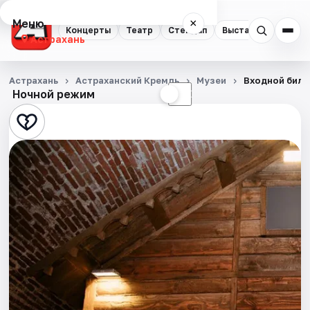
Меню
×
Концерты
Театр
Стендап
Выставки
Квест
Астрахань
Концерты
Астрахань
Астраханский Кремль
Музеи
Входной биле
Ночной режим
☀
☾
Театр
Стендап
Выставки
Квесты
Экскурсии
Спорт
События