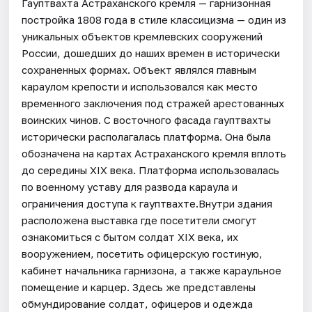
Гауптвахта Астраханского кремля — гарнизонная
постройка 1808 года в стиле классицизма — один из
уникальных объектов кремлевских сооружений
России, дошедших до наших времен в исторически
сохраненных формах. Объект являлся главным
караулом крепости и использовался как место
временного заключения под стражей арестованных
воинских чинов. С восточного фасада гауптвахты
исторически располагалась платформа. Она была
обозначена на картах Астраханского кремля вплоть
до середины XIX века. Платформа использовалась
по военному уставу для развода караула и
ограничения доступа к гауптвахте.Внутри здания
расположена выставка где посетители смогут
ознакомиться с бытом солдат XIX века, их
вооружением, посетить офицерскую гостиную,
кабинет начальника гарнизона, а также караульное
помещение и карцер. Здесь же представлены
обмундирование солдат, офицеров и одежда