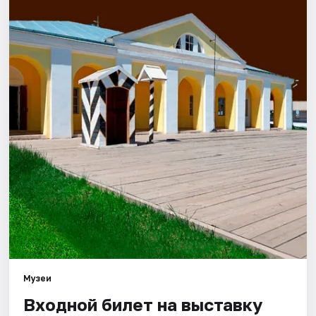
Города
Площадки
Артисты
Рейтинги
Музеи
Входной билет на выставку