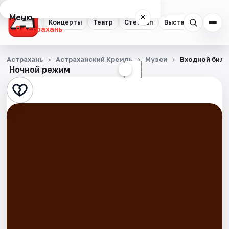
Меню
×
Концерты
Театр
Стендап
Выставки
Квест
Астрахань
Концерты
Астрахань
Астраханский Кремль
Музеи
Входной билет
Ночной режим
☀
☾
Театр
Стендап
Выставки
Квесты
Экскурсии
Спорт
События