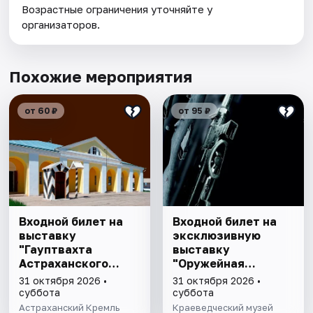
Возрастные ограничения уточняйте у
организаторов.
Похожие мероприятия
от 60 ₽
от 95 ₽
Входной билет на
Входной билет на
выставку
эксклюзивную
"Гауптвахта
выставку
Астраханского
"Оружейная
гарнизона. XIX в."
комната"
31 октября 2026 •
31 октября 2026 •
суббота
суббота
Астраханский Кремль
Краеведческий музей