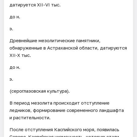
датируется XII-VI тыс.
до н.
э.
Древнейшие мезолитические памятники,
обнаруженные в Астраханской области, датируются
XII‐X тыс.
до н.
э.
(сероглазовская культура).
В период мезолита происходит отступление
ледников, формирование современного ландшафта
и растительности.
После отступления Каспийского моря, появилась
Северо-Каспийская низменность, которую стали