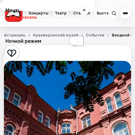
Меню
×
Концерты
Театр
Стендап
Выставки
Квест
Астрахань
Концерты
Астрахань
Краеведческий музей
События
Входной би
Ночной режим
☀
☾
Театр
Стендап
Выставки
Квесты
Экскурсии
Спорт
События