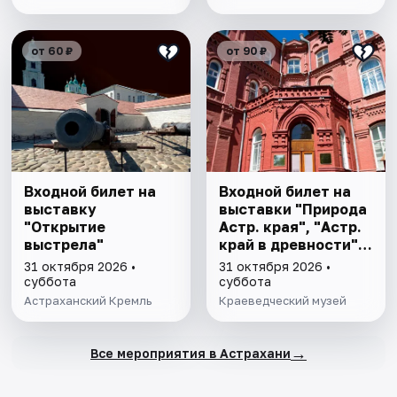
от 60 ₽
от 90 ₽
Входной билет на
Входной билет на
выставку
выставки "Природа
"Открытие
Астр. края", "Астр.
выстрела"
край в древности",
"Заселение Астр.
31 октября 2026 •
31 октября 2026 •
края"
суббота
суббота
Астраханский Кремль
Краеведческий музей
→
Все мероприятия в Астрахани