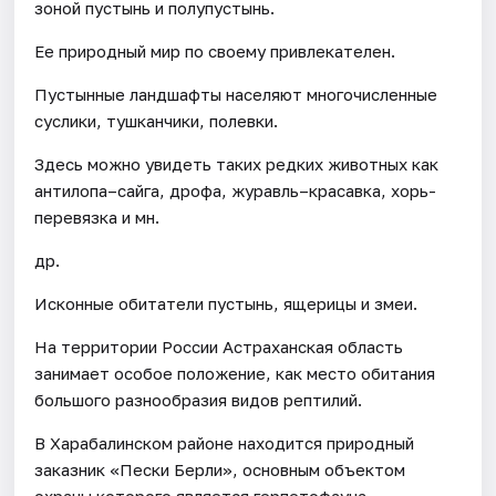
зоной пустынь и полупустынь.
Ее природный мир по своему привлекателен.
Пустынные ландшафты населяют многочисленные
суслики, тушканчики, полевки.
Здесь можно увидеть таких редких животных как
антилопа–сайга, дрофа, журавль–красавка, хорь-
перевязка и мн.
др.
Исконные обитатели пустынь, ящерицы и змеи.
На территории России Астраханская область
занимает особое положение, как место обитания
большого разнообразия видов рептилий.
В Харабалинском районе находится природный
заказник «Пески Берли», основным объектом
охраны которого является герпетофауна.