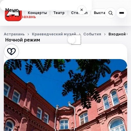
Меню
×
Концерты
Театр
Стендап
Выставки
Квест
Астрахань
Концерты
Астрахань
Краеведческий музей
События
Входной би
Ночной режим
☀
☾
Театр
Стендап
Выставки
Квесты
Экскурсии
Спорт
События