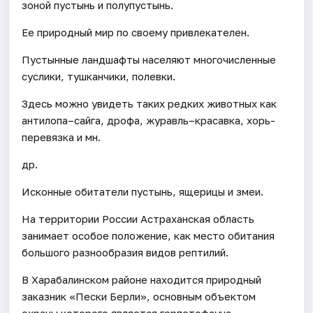
зоной пустынь и полупустынь.
Ее природный мир по своему привлекателен.
Пустынные ландшафты населяют многочисленные
суслики, тушканчики, полевки.
Здесь можно увидеть таких редких животных как
антилопа–сайга, дрофа, журавль–красавка, хорь-
перевязка и мн.
др.
Исконные обитатели пустынь, ящерицы и змеи.
На территории России Астраханская область
занимает особое положение, как место обитания
большого разнообразия видов рептилий.
В Харабалинском районе находится природный
заказник «Пески Берли», основным объектом
охраны которого является герпетофауна.