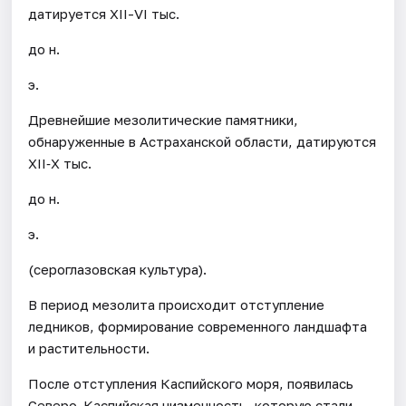
датируется XII-VI тыс.
до н.
э.
Древнейшие мезолитические памятники,
обнаруженные в Астраханской области, датируются
XII‐X тыс.
до н.
э.
(сероглазовская культура).
В период мезолита происходит отступление
ледников, формирование современного ландшафта
и растительности.
После отступления Каспийского моря, появилась
Северо-Каспийская низменность, которую стали