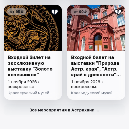
от 95 ₽
от 90 ₽
Входной билет на
Входной билет на
эксклюзивную
выставки "Природа
выставку "Золото
Астр. края", "Астр.
кочевников"
край в древности",
"Заселение Астр.
1 ноября 2026 •
1 ноября 2026 •
края"
воскресенье
воскресенье
Краеведческий музей
Краеведческий музей
→
Все мероприятия в Астрахани