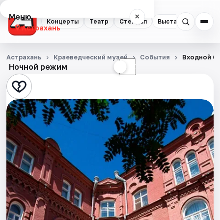
Меню
×
Концерты
Театр
Стендап
Выставки
Квест
Астрахань
Концерты
Астрахань
Краеведческий музей
События
Входной би
Ночной режим
☀
☾
Театр
Стендап
Выставки
Квесты
Экскурсии
Спорт
События