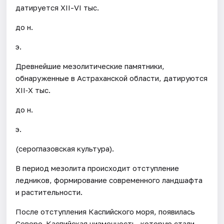
датируется XII-VI тыс.
до н.
э.
Древнейшие мезолитические памятники,
обнаруженные в Астраханской области, датируются
XII‐X тыс.
до н.
э.
(сероглазовская культура).
В период мезолита происходит отступление
ледников, формирование современного ландшафта
и растительности.
После отступления Каспийского моря, появилась
Северо-Каспийская низменность, которую стали