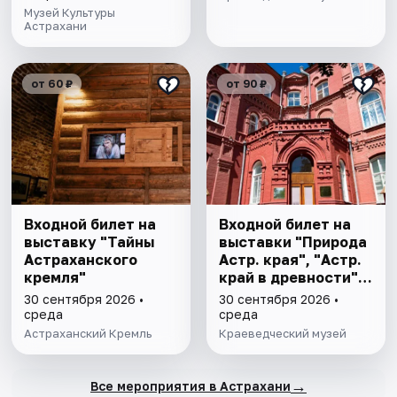
Музей Культуры
Астрахани
от 60 ₽
от 90 ₽
Входной билет на
Входной билет на
выставку "Тайны
выставки "Природа
Астраханского
Астр. края", "Астр.
кремля"
край в древности",
"Заселение Астр.
30 сентября 2026 •
30 сентября 2026 •
края"
среда
среда
Астраханский Кремль
Краеведческий музей
→
Все мероприятия в Астрахани