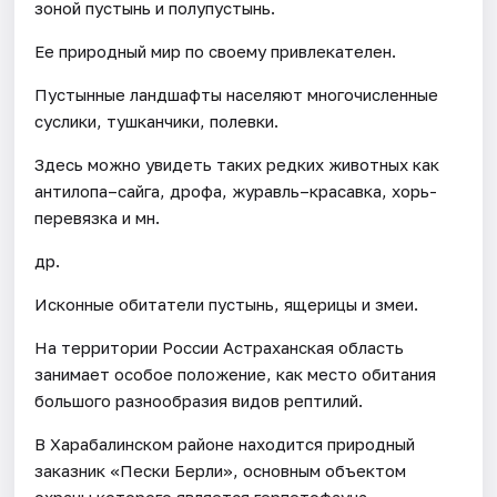
зоной пустынь и полупустынь.
Ее природный мир по своему привлекателен.
Пустынные ландшафты населяют многочисленные
суслики, тушканчики, полевки.
Здесь можно увидеть таких редких животных как
антилопа–сайга, дрофа, журавль–красавка, хорь-
перевязка и мн.
др.
Исконные обитатели пустынь, ящерицы и змеи.
На территории России Астраханская область
занимает особое положение, как место обитания
большого разнообразия видов рептилий.
В Харабалинском районе находится природный
заказник «Пески Берли», основным объектом
охраны которого является герпетофауна.