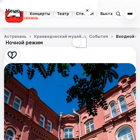
Меню
×
Концерты
Театр
Стендап
Выставки
Квест
Астрахань
Концерты
Астрахань
Краеведческий музей
События
Входной би
Ночной режим
☀
☾
Театр
Стендап
Выставки
Квесты
Экскурсии
Спорт
События