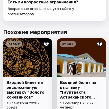
Есть ли возрастные ограничения?
Возрастные ограничения уточняйте у
организаторов.
Похожие мероприятия
от 95 ₽
от 60 ₽
Входной билет на
Входной билет на
эксклюзивную
выставку
выставку "Золото
"Гауптвахта
кочевников"
Астраханского
гарнизона. XIX в."
16 сентября 2026 •
17 сентября 2026 •
среда
четверг