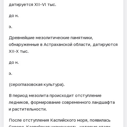
датируется XII-VI тыс.
до н.
э.
Древнейшие мезолитические памятники,
обнаруженные в Астраханской области, датируются
XII‐X тыс.
до н.
э.
(сероглазовская культура).
В период мезолита происходит отступление
ледников, формирование современного ландшафта
и растительности.
После отступления Каспийского моря, появилась
Северо-Каспийская низменность, которую стали