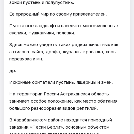
зоной пустынь и полупустынь.
Ее природный мир по своему привлекателен.
Пустынные ландшафты населяют многочисленные
суслики, тушканчики, полевки.
Здесь можно увидеть таких редких животных как
антилопа–сайга, дрофа, журавль–красавка, хорь-
перевязка и мн.
др.
Исконные обитатели пустынь, ящерицы и змеи.
На территории России Астраханская область
занимает особое положение, как место обитания
большого разнообразия видов рептилий.
В Харабалинском районе находится природный
заказник «Пески Берли», основным объектом
охраны которого является герпетофауна.