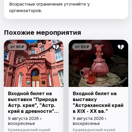
Возрастные ограничения уточняйте у
организаторов.
Похожие мероприятия
от 90 ₽
от 60 ₽
Входной билет на
Входной билет на
выставки "Природа
выставку
Астр. края", "Астр.
"Астраханский край
край в древности",
в XIX - XX вв."
"Заселение Астр.
9 августа 2026 •
9 августа 2026 •
края"
воскресенье
воскресенье
Краеведческий музей
Краеведческий музей