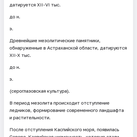
датируется XII-VI тыс.
до н.
э.
Древнейшие мезолитические памятники,
обнаруженные в Астраханской области, датируются
XII‐X тыс.
до н.
э.
(сероглазовская культура).
В период мезолита происходит отступление
ледников, формирование современного ландшафта
и растительности.
После отступления Каспийского моря, появилась
Северо-Каспийская низменность, которую стали