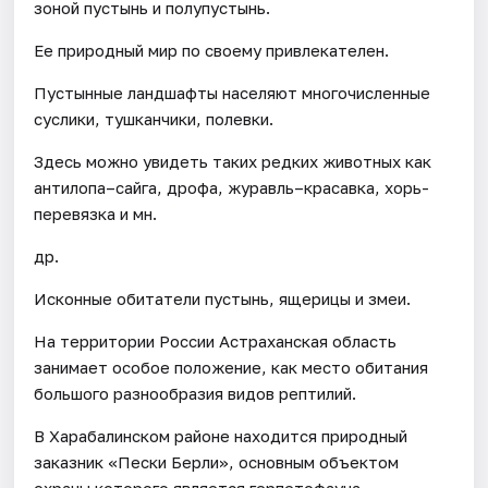
зоной пустынь и полупустынь.
Ее природный мир по своему привлекателен.
Пустынные ландшафты населяют многочисленные
суслики, тушканчики, полевки.
Здесь можно увидеть таких редких животных как
антилопа–сайга, дрофа, журавль–красавка, хорь-
перевязка и мн.
др.
Исконные обитатели пустынь, ящерицы и змеи.
На территории России Астраханская область
занимает особое положение, как место обитания
большого разнообразия видов рептилий.
В Харабалинском районе находится природный
заказник «Пески Берли», основным объектом
охраны которого является герпетофауна.