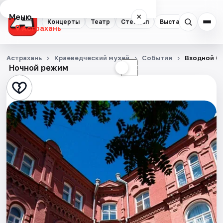
Меню
×
Концерты
Театр
Стендап
Выставки
Квест
Астрахань
Концерты
Астрахань
Краеведческий музей
События
Входной би
Ночной режим
☀
☾
Театр
Стендап
Выставки
Квесты
Экскурсии
Спорт
События