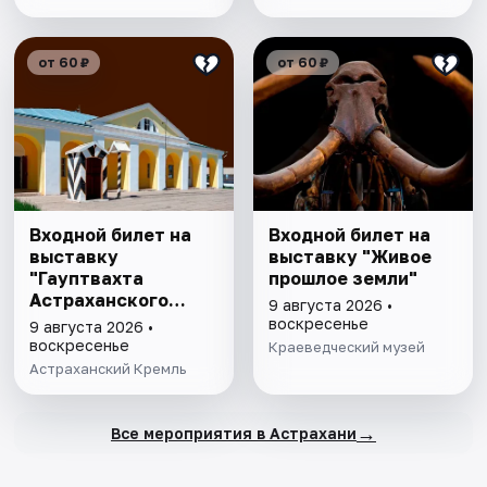
от 60 ₽
от 60 ₽
Входной билет на
Входной билет на
выставку
выставку "Живое
"Гауптвахта
прошлое земли"
Астраханского
9 августа 2026 •
гарнизона. XIX в."
воскресенье
9 августа 2026 •
воскресенье
Краеведческий музей
Астраханский Кремль
→
Все мероприятия в Астрахани