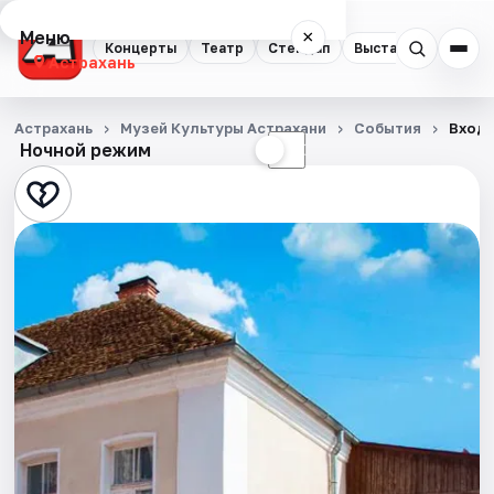
Меню
×
Концерты
Театр
Стендап
Выставки
Квест
Астрахань
Концерты
Астрахань
Музей Культуры Астрахани
События
Входн
Ночной режим
☀
☾
Театр
Стендап
Выставки
Квесты
Экскурсии
Спорт
События