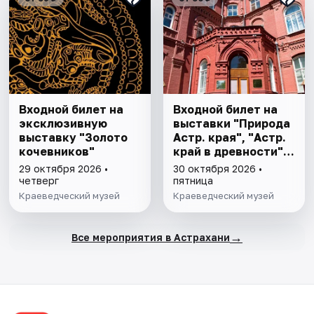
Входной билет на
Входной билет на
эксклюзивную
выставки "Природа
выставку "Золото
Астр. края", "Астр.
кочевников"
край в древности",
"Заселение Астр.
29 октября 2026 •
30 октября 2026 •
края"
четверг
пятница
Краеведческий музей
Краеведческий музей
→
Все мероприятия в Астрахани