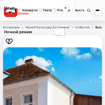
Меню
×
Концерты
Театр
Стендап
Выставки
Квест
Астрахань
Концерты
Астрахань
Музей Культуры Астрахани
События
Входн
Ночной режим
☀
☾
Театр
Стендап
Выставки
Квесты
Экскурсии
Спорт
События