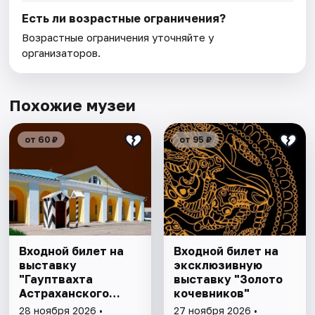
Есть ли возрастные ограничения?
Возрастные ограничения уточняйте у
организаторов.
Похожие музеи
от 60 ₽
от 95 ₽
Входной билет на
Входной билет на
выставку
эксклюзивную
"Гауптвахта
выставку "Золото
Астраханского
кочевников"
гарнизона. XIX в."
28 ноября 2026 •
27 ноября 2026 •