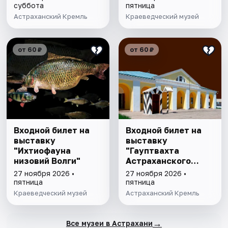
суббота
пятница
Астраханский Кремль
Краеведческий музей
от 60 ₽
от 60 ₽
Входной билет на
Входной билет на
выставку
выставку
"Ихтиофауна
"Гауптвахта
низовий Волги"
Астраханского
гарнизона. XIX в."
27 ноября 2026 •
27 ноября 2026 •
пятница
пятница
Краеведческий музей
Астраханский Кремль
→
Все музеи в Астрахани