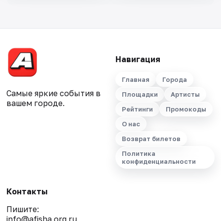
Навигация
Главная
Города
Самые яркие события в
Площадки
Артисты
вашем городе.
Рейтинги
Промокоды
О нас
Возврат билетов
Политика
конфиденциальности
Контакты
Пишите:
info@afisha.org.ru