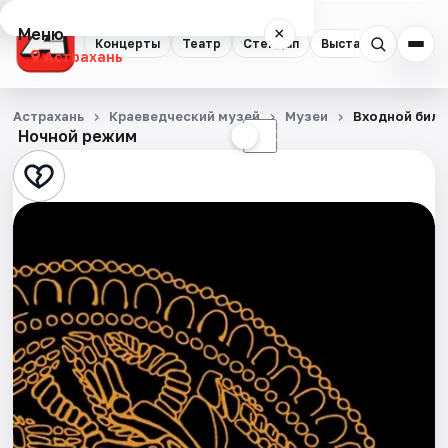
Меню
×
Концерты
Театр
Стендап
Выставки
Квест
Астрахань
Концерты
Астрахань
Краеведческий музей
Музеи
Входной биле
Ночной режим
☀
☾
Театр
Стендап
Выставки
Квесты
Экскурсии
Спорт
События