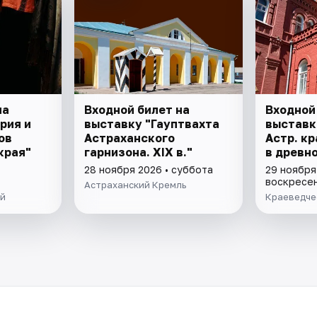
на
Входной билет на
Входной
рия и
выставку "Гауптвахта
выставк
ов
Астраханского
Астр. кр
края"
гарнизона. XIX в."
в древно
"Заселен
28 ноября 2026 • суббота
29 ноября
воскресе
Астраханский Кремль
ей
Краеведче