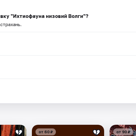
авку "Ихтиофауна низовий Волги"?
Астрахань.
.
от 60 ₽
от 90 ₽