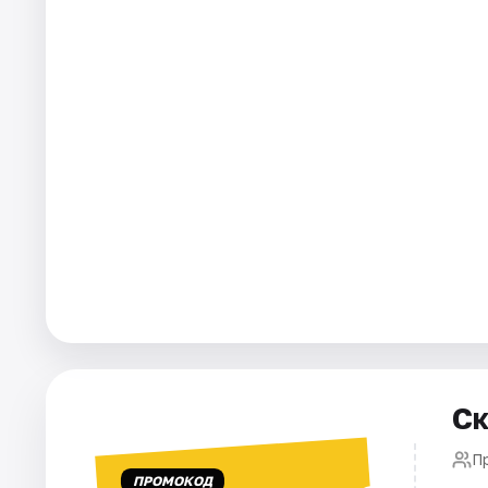
Города
Площадки
Артисты
Рейтинги
Ск
П
ПРОМОКОД