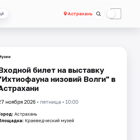
☀
☾
Астрахань
щё
Музеи
Входной билет на выставку
"Ихтиофауна низовий Волги" в
Астрахани
27 ноября 2026
• пятница • 10:00
Город:
Астрахань
Площадка:
Краеведческий музей