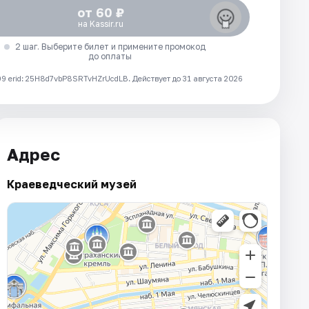
от 60 ₽
на Kassir.ru
2 шаг. Выберите билет и примените промокод
до оплаты
 erid: 25H8d7vbP8SRTvHZrUcdLB.
Действует до 31 августа 2026
Адрес
Краеведческий музей