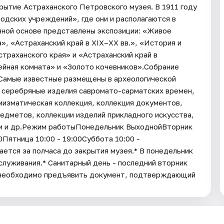
рытие Астраханского Петровского музея. В 1911 году
одских учреждений», где они и располагаются в
нной основе представлены экспозиции: «Живое
, «Астраханский край в XIX–XX вв.», «История и
траханского края» и «Астраханский край в
ейная комната» и «Золото кочевников».Собрание
 Самые известные размещены в археологической
и серебряные изделия савромато-сарматских времен,
мизматическая коллекция, коллекция документов,
едметов, коллекции изделий прикладного искусства,
ии и др.Режим работыПонедельник ВыходнойВторник
00Пятница 10:00 - 19:00Суббота 10:00 -
ается за полчаса до закрытия музея.* В понедельник
служивания.* Санитарный день - последний вторник
 необходимо предъявить документ, подтверждающий