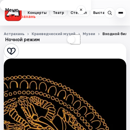
Меню
×
Концерты
Театр
Стендап
Выставки
Квест
Астрахань
Концерты
Астрахань
Краеведческий музей
Музеи
Входной биле
Ночной режим
☀
☾
Театр
Стендап
Выставки
Квесты
Экскурсии
Спорт
События