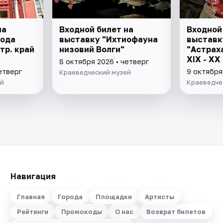
на
Входной билет на
Входной
рода
выставку "Ихтиофауна
выставк
стр. край
низовий Волги"
"Астрах
XIX - XX 
8 октября 2026 • четверг
р. края"
етверг
9 октября
Краеведческий музей
ей
Краеведче
Навигация
Главная
Города
Площадки
Артисты
Рейтинги
Промокоды
О нас
Возврат билетов