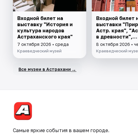
Входной билет на
Входной билет 
выставку "История и
выставки "При
культура народов
Астр. края", "А
Астраханского края"
в древности",
"Заселение Аст
7 октября 2026 • среда
8 октября 2026 • ч
Краеведческий музей
Краеведческий муз
→
Все музеи в Астрахани
Самые яркие события в вашем городе.