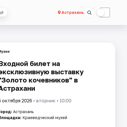
☀
☾
Астрахань
щё
Музеи
Входной билет на
эксклюзивную выставку
"Золото кочевников" в
Астрахани
6 октября 2026
• вторник • 10:00
Город:
Астрахань
Площадка:
Краеведческий музей