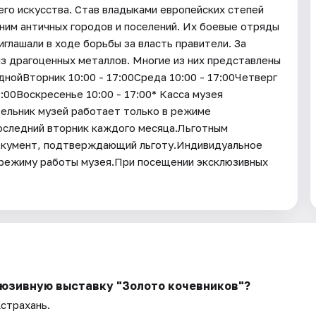
его искусства. Став владыками европейских степей
ним античных городов и поселений. Их боевые отряды
иглашали в ходе борьбы за власть правители. За
из драгоценных металлов. Многие из них представлены
ойВторник 10:00 - 17:00Среда 10:00 - 17:00Четверг
9:00Воскресенье 10:00 - 17:00* Касса музея
дельник музей работает только в режиме
последний вторник каждого месяца.Льготным
окумент, подтверждающий льготу.Индивидуальное
 режиму работы музея.При посещении эксклюзивных
люзивную выставку "Золото кочевников"?
Астрахань.