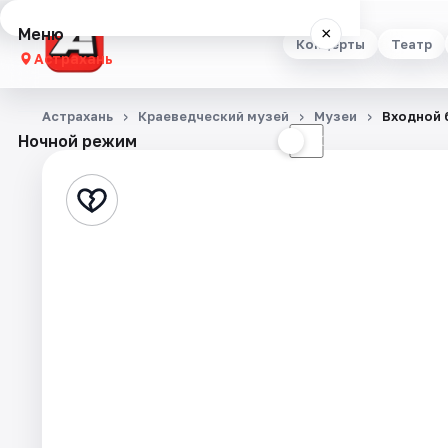
Меню
×
Концерты
Театр
Астрахань
Концерты
Астрахань
Краеведческий музей
Музеи
Входной 
Ночной режим
☀
☾
Театр
Стендап
Выставки
Квесты
Экскурсии
Спорт
События