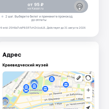
от 95 ₽
на Kassir.ru
2 шаг. Выберите билет и примените промокод
до оплаты
 erid: 25H8d7vbP8SRTvHZrUcdLB.
Действует до 31 августа 2026
Адрес
Краеведческий музей