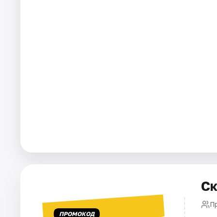
Города
Площадки
Артисты
Рейтинги
Ск
П
ПРОМОКОД