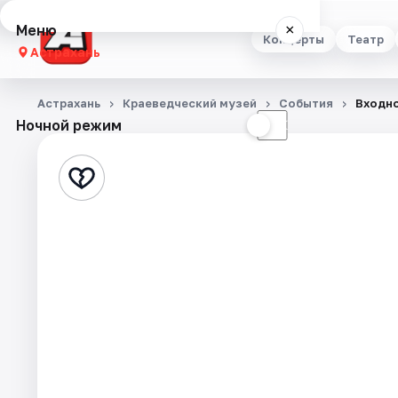
Меню
×
Концерты
Театр
Астрахань
Концерты
Астрахань
Краеведческий музей
События
Входно
Ночной режим
☀
☾
Театр
Стендап
Выставки
Квесты
Экскурсии
Спорт
События