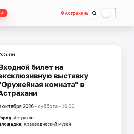
☀
☾
Астрахань
щё
Событие
Входной билет на
эксклюзивную выставку
"Оружейная комната" в
Астрахани
3 октября 2026
• суббота • 10:00
Город:
Астрахань
Площадка:
Краеведческий музей