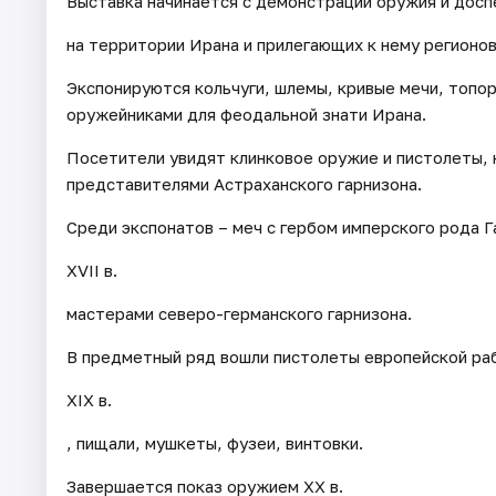
Выставка начинается с демонстрации оружия и доспех
на территории Ирана и прилегающих к нему регионов
Экспонируются кольчуги, шлемы, кривые мечи, топор
оружейниками для феодальной знати Ирана.
Посетители увидят клинковое оружие и пистолеты, 
представителями Астраханского гарнизона.
Среди экспонатов – меч с гербом имперского рода Га
XVII в.
мастерами северо-германского гарнизона.
В предметный ряд вошли пистолеты европейской рабо
XIX в.
, пищали, мушкеты, фузеи, винтовки.
Завершается показ оружием XX в.