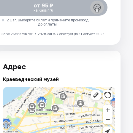
от 95 ₽
на Kassir.ru
2 шаг. Выберите билет и примените промокод
до оплаты
 erid: 25H8d7vbP8SRTvHZrUcdLB.
Действует до 31 августа 2026
Адрес
Краеведческий музей