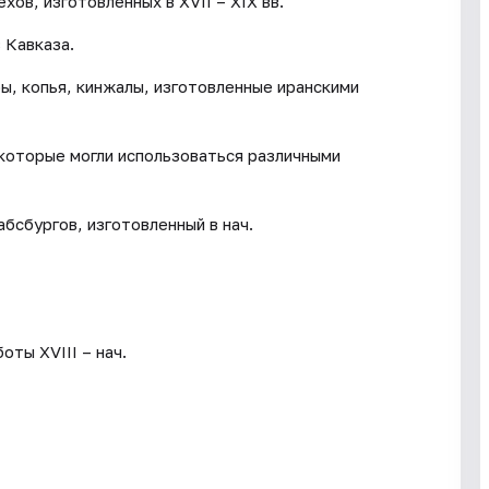
ов, изготовленных в XVII – XIX вв.
 Кавказа.
ы, копья, кинжалы, изготовленные иранскими
которые могли использоваться различными
бсбургов, изготовленный в нач.
ты XVIII – нач.