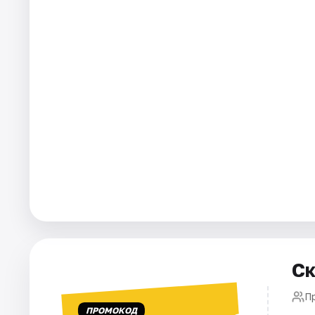
Города
Площадки
Артисты
Рейтинги
Ск
П
ПРОМОКОД