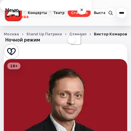
Меню
×
Концерты
Театр
Стендап
Выставки
Квест
Москва
Концерты
Москва
Stand Up Патрики
Стендап
Виктор Комаров
Ночной режим
☀
☾
Театр
Стендап
18+
Выставки
Квесты
Экскурсии
Спорт
События