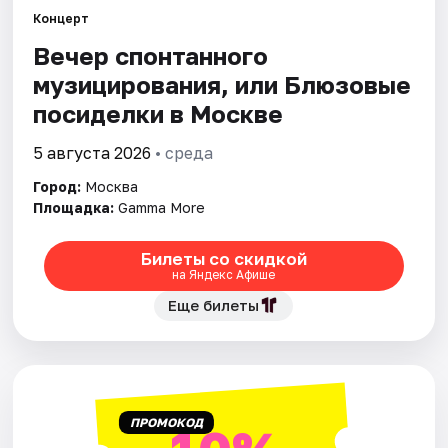
Концерт
Вечер спонтанного
Города
музицирования, или Блюзовые
Площадки
посиделки в Москве
Артисты
5 августа 2026
• среда
Город:
Москва
Рейтинги
Площадка:
Gamma More
Билеты со скидкой
на Яндекс Афише
Еще билеты
ПРОМОКОД