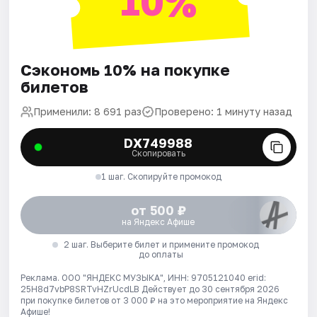
10%
Сэкономь 10% на покупке
билетов
Применили: 8 691 раз
Проверено: 1 минуту назад
DX749988
Скопировать
1 шаг. Скопируйте промокод
от 500 ₽
на Яндекс Афише
2 шаг. Выберите билет и примените промокод
до оплаты
Реклама. ООО "ЯНДЕКС МУЗЫКА", ИНН: 9705121040 erid:
25H8d7vbP8SRTvHZrUcdLB
Действует до 30 сентября 2026
при покупке билетов от 3 000 ₽ на это мероприятие на Яндекс
Афише!