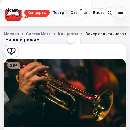
Меню
×
Концерты
Театр
Стендап
Выставки
Квест
Москва
Концерты
Москва
Gamma More
Концерты
Вечер спонтанного м
Ночной режим
☀
☾
Театр
Стендап
18+
Выставки
Квесты
Экскурсии
Спорт
События