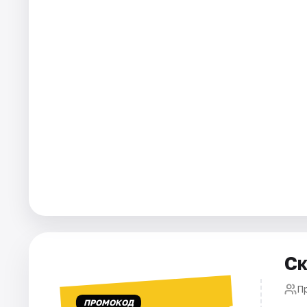
Города
Площадки
Артисты
Рейтинги
Ск
П
ПРОМОКОД