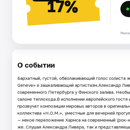
17%
Рекла
О событии
Бархатный, густой, обволакивающий голос солиста 
Geneve» и зашкаливающий артистизм.Александр Ливе
современного Петербурга у Финского залива. Необы
салоне теплохода.В исполнении европейского гостя 
прозвучат композиции мировых авторов в оригинальн
коллектива «Н.О.М.», уместные для вечерней прогул
— некое переложение Хармса на современный (рок-н
же. Слушая Александра Ливера, так и представляешь