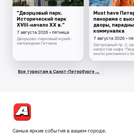
"Дворцовый парк.
Must have Пите
Исторический парк
панорама с выс
XVIII-начало XX в."
дворы, парадны
коммуналка
7 августа 2026 • пятница
7 августа 2026 • п
Дворцово-парковый музей-
заповедник Гатчина
Загородный пр. 2, о
напротив кафе "Люд
около рекламного б
→
Все туристам в Санкт-Петербурге
Самые яркие события в вашем городе.