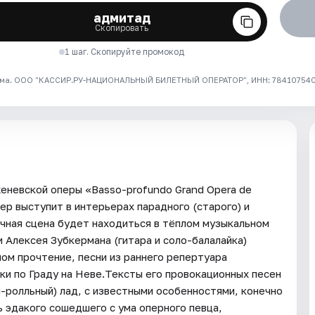
адмитад
Скопировать
1 шаг. Скопируйте промокод
ма. ООО "КАССИР.РУ-НАЦИОНАЛЬНЫЙ БИЛЕТНЫЙ ОПЕРАТОР", ИНН: 7841075409
женевской оперы «Basso-profundo Grand Opera de
р выступит в интерьерах парадного (старого) и
чная сцена будет находиться в тёплом музыкальном
и Алексея Зубкермана (гитара и соло-балалайка)
ом прочтение, песни из раннего репертуара
ки по Граду на Неве.Тексты его провокационных песен
-ролльный) лад, с известными особенностями, конечно
 эдакого сошедшего с ума оперного певца,