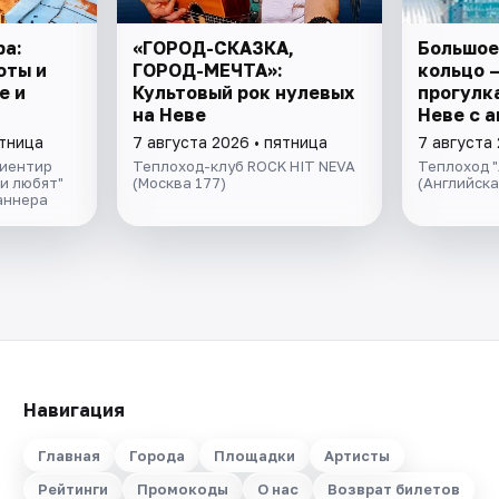
ра:
«ГОРОД-СКАЗКА,
Большое
оты и
ГОРОД-МЕЧТА»:
кольцо 
е и
Культовый рок нулевых
прогулка
на Неве
Неве с 
экскурс
ятница
7 августа 2026 • пятница
7 августа 
музыкой
риентир
Теплоход-клуб ROCK HIT NEVA
Теплоход "
салоне 
и любят"
(Москва 177)
(Английск
аннера
Навигация
Главная
Города
Площадки
Артисты
Рейтинги
Промокоды
О нас
Возврат билетов