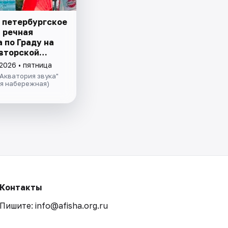
 петербургское
– речная
 пo Граду на
авторской
ией и живой
2026 • пятница
 в тёплом
Акватория звука"
теплохода
ая набережная)
Контакты
Пишите: info@afisha.org.ru