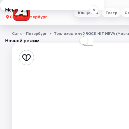
Меню
×
Концерты
Театр
С
Санкт-Петербург
Концерты
Санкт-Петербург
Теплоход-клуб ROCK HIT NEVA (Москв
Ночной режим
☀
☾
Театр
Стендап
Выставки
Квесты
Экскурсии
Спорт
События