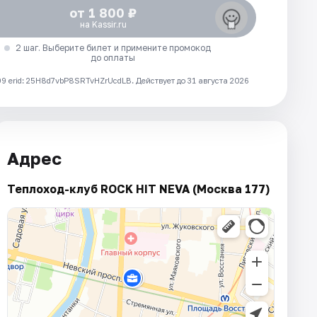
от 1 800 ₽
на Kassir.ru
2 шаг. Выберите билет и примените промокод
до оплаты
 erid: 25H8d7vbP8SRTvHZrUcdLB.
Действует до 31 августа 2026
Адрес
Теплоход-клуб ROCK HIT NEVA (Москва 177)