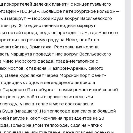
ш покорителей далёких планет» с концептуального
кографии «Н.О.М.а».«Большое петербургское кольцо» —
ый маршрут — морской круиз вокруг Васильевского
у центру. Это единственный водный маршрут
я гостей города, ведь он проходит там, где мало кто
проходит по речному граду на Неве, ведёт по
иралтейства, Эрмитажа, Ростральных колонн,
асть маршрута проведёт нас вокруг Васильевского
е мимо Морского фасада, града-мегаполиса с
вых мостов, стадиона «Газпром-Арена», самого
p; Далее курс ляжет через Морской порт Санкт-
, подводных лодок и легендарного ледокола
ды Парадного Петербурга — самый романтичный способ
остроен для работы с правительственными
погоду, у нас в тепле и уюте состоялась и
 Буша (младшего).На теплоходе два салона: большой
хней палубе и кают-компания президентов на 20
хода.Только на этом теплоходе, сидя на мягких
 попивая чай или глинтвейн, даже поздней осенью и