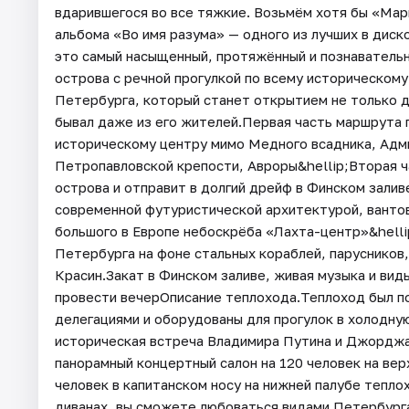
вдарившегося во все тяжкие. Возьмём хотя бы «Мар
альбома «Во имя разума» — одного из лучших в дис
это самый насыщенный, протяжённый и познавательн
острова с речной прогулкой по всему историческом
Петербурга, который станет открытием не только дл
бывал даже из его жителей.Первая часть маршрута 
историческому центру мимо Медного всадника, Адм
Петропавловской крепости, Авроры&hellip;Вторая ч
острова и отправит в долгий дрейф в Финском залив
современной футуристической архитектурой, ванто
большого в Европе небоскрёба «Лахта-центр»&helli
Петербурга на фоне стальных кораблей, парусников
Красин.Закат в Финском заливе, живая музыка и ви
провести вечерОписание теплохода.Теплоход был п
делегациями и оборудованы для прогулок в холодную 
историческая встреча Владимира Путина и Джорджа
панорамный концертный салон на 120 человек на вер
человек в капитанском носу на нижней палубе тепло
диванах, вы сможете любоваться видами Петербурга,