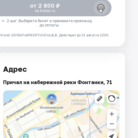
от 2 800 ₽
на Kassir.ru
2 шаг. Выберите билет и примените промокод
до оплаты
 erid: 25H8d7vbP8SRTvHZrUcdLB.
Действует до 31 августа 2026
Адрес
Причал на набережной реки Фонтанки, 71