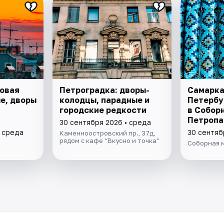
довая
Петроградка: дворы-
Самарка
е, дворы
колодцы, парадные и
Петербу
городские редкости
в Собор
Петропа
30 сентября 2026 • среда
• среда
30 сентяб
Каменноостровский пр., 37д,
рядом с кафе “Вкусно и точка"
Соборная 