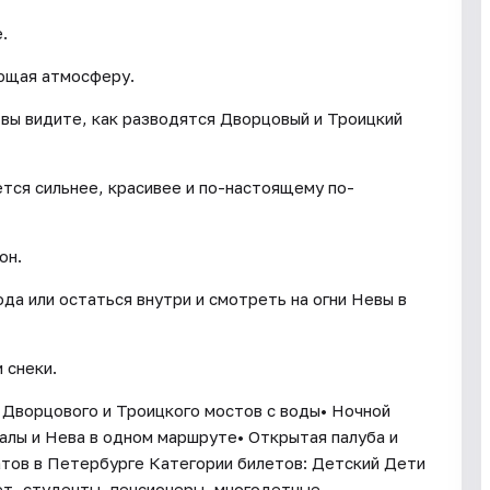
.
ающая атмосферу.
 вы видите, как разводятся Дворцовый и Троицкий
тся сильнее, красивее и по-настоящему по-
он.
а или остаться внутри и смотреть на огни Невы в
 снеки.
д Дворцового и Троицкого мостов с воды• Ночной
алы и Нева в одном маршруте• Открытая палуба и
атов в Петербурге Категории билетов: Детский Дети
ет, студенты, пенсионеры, многодетные,