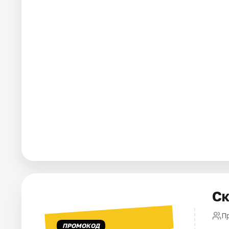
Города
Площадки
Артисты
Рейтинги
Ск
П
ПРОМОКОД