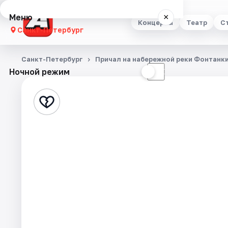
Меню
×
Концерты
Театр
С
Санкт-Петербург
Концерты
Санкт-Петербург
Причал на набережной реки Фонтанки
Ночной режим
☀
☾
Театр
Стендап
Выставки
Квесты
Экскурсии
Спорт
События