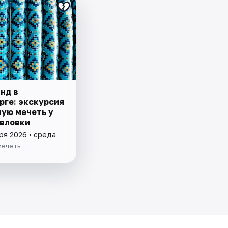
нд в
рге: экскурсия
ную мечеть у
вловки
ря 2026 • среда
мечеть