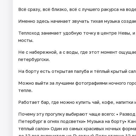
Всё сразу, всё близко, всё с лучшего ракурса на воде
Именно здесь начинает звучать тихая музыка созд
Теплоход занимает удобную точку в центре Невы, и
мосты.
Не с набережной, а с воды, где этот момент ощущае
петербургски.
На борту есть открытая палуба и тёплый крытый сал
Можно выйти за лучшими фотографиями ночного город
тепле.
Работает бар, где можно купить чай, кофе, напитки и
Почему эту прогулку выбирают чаще всего: • Разво
Петербург в огнях подсветки• Музыка на борту• Кан
тёплый салон• Один из самых красивых ночных форм
до 12 лет включительно Льготный Дети старше 12 л