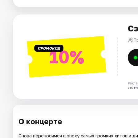
Города
Сэ
Площадки
П
Артисты
ПРОМОКОД
10%
Рейтинги
Рекла
это м
О концерте
Снова переносимся в эпоху самых громких хитов и д