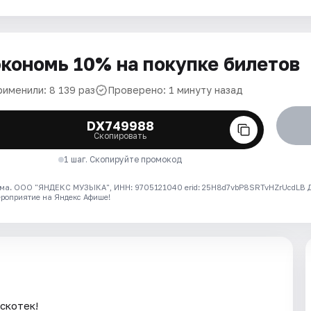
кономь 10% на покупке билетов
рименили: 8 139 раз
Проверено: 1 минуту назад
DX749988
Скопировать
1 шаг. Скопируйте промокод
ма. ООО "ЯНДЕКС МУЗЫКА", ИНН: 9705121040 erid: 25H8d7vbP8SRTvHZrUcdLB
ероприятие на Яндекс Афише!
искотек!