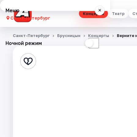
Меню
×
Концерты
Театр
С
Санкт-Петербург
Концерты
Санкт-Петербург
Брусницын
Концерты
Верните 
Ночной режим
☀
☾
Театр
Стендап
Выставки
Квесты
Экскурсии
Спорт
События