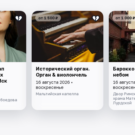
от 1 500 ₽
от 1 000 ₽
ап
Исторический орган.
Барокко
х
Орган & виолончель
небом
Мск
16 августа 2026 •
16 августа
воскресенье
воскресе
Мальтийская капелла
Двор Римс
храма Мат
ибоедова
Лурдской