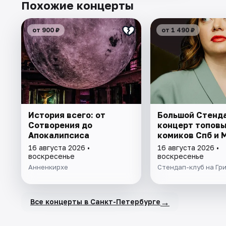
Похожие концерты
от 900 ₽
от 1 490 ₽
История всего: от
Большой Стенд
Сотворения до
концерт топовы
Апокалипсиса
комиков Спб и 
16 августа 2026 •
16 августа 2026 •
воскресенье
воскресенье
Анненкирхе
Стендап-клуб на Гр
→
Все концерты в Санкт-Петербурге