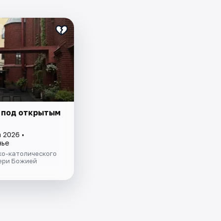
 под открытым
 2026 •
нье
ко-католического
ери Божией