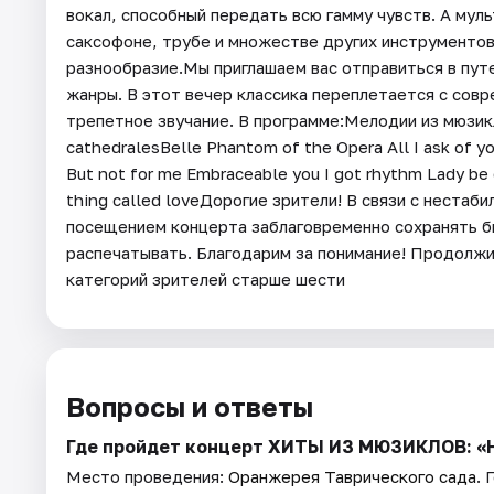
вокал, способный передать всю гамму чувств. А мул
саксофоне, трубе и множестве других инструменто
разнообразие.Мы приглашаем вас отправиться в путе
жанры. В этот вечер классика переплетается с сов
трепетное звучание. В программе:Мелодии из мюзикл
cathedralesBelle Phantom of the Opera All I ask of yo
But not for me Embraceable you I got rhythm Lady be 
thing called loveДорогие зрители! В связи с нестаб
посещением концерта заблаговременно сохранять б
распечатывать. Благодарим за понимание! Продолжи
категорий зрителей старше шести
Вопросы и ответы
Где пройдет концерт ХИТЫ ИЗ МЮЗИКЛОВ: «Но
Место проведения:
Оранжерея Таврического сада
. 