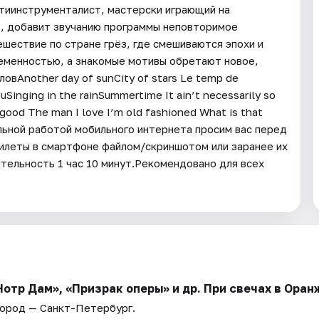
ьтиинструменталист, мастерски играющий на
в, добавит звучанию программы неповторимое
шествие по стране грёз, где смешиваются эпохи и
ременностью, а знакомые мотивы обретают новое,
овAnother day of sunCity of stars Le temp de
uSinging in the rainSummertime It ain’t necessarily so
good The man I love I’m old fashioned What is that
ильной работой мобильного интернета просим вас перед
илеты в смартфоне файлом/скриншотом или заранее их
тельность 1 час 10 минут.Рекомендовано для всех
тр Дам», «Призрак оперы» и др. При свечах в Оран
Город — Санкт-Петербург.