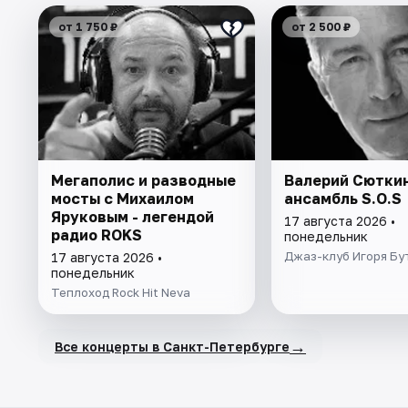
от 1 750 ₽
от 2 500 ₽
Мегаполис и разводные
Валерий Сюткин
мосты с Михаилом
ансамбль S.O.S
Яруковым - легендой
17 августа 2026 •
радио ROKS
понедельник
Джаз-клуб Игоря Бу
17 августа 2026 •
понедельник
Теплоход Rock Hit Neva
→
Все концерты в Санкт-Петербурге