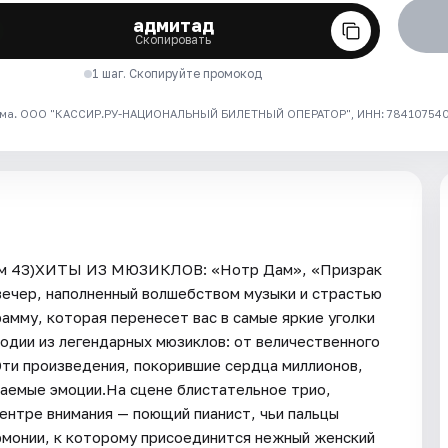
адмитад
Скопировать
1 шаг. Скопируйте промокод
ма. ООО "КАССИР.РУ-НАЦИОНАЛЬНЫЙ БИЛЕТНЫЙ ОПЕРАТОР", ИНН: 7841075409
дом 43)ХИТЫ ИЗ МЮЗИКЛОВ: «Нотр Дам», «Призрак
вечер, наполненный волшебством музыки и страстью
амму, которая перенесет вас в самые яркие уголки
одии из легендарных мюзиклов: от величественного
ти произведения, покорившие сердца миллионов,
ваемые эмоции.На сцене блистательное трио,
ентре внимания — поющий пианист, чьи пальцы
рмонии, к которому присоединится нежный женский