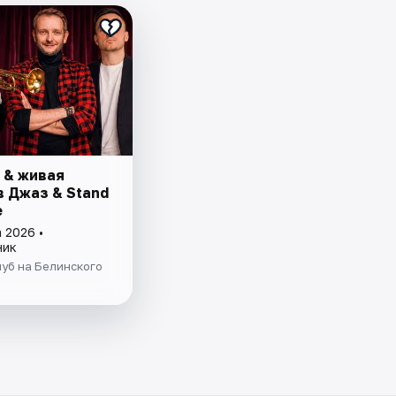
 & живая
в Джаз & Stand
е
 2026 •
ник
уб на Белинского