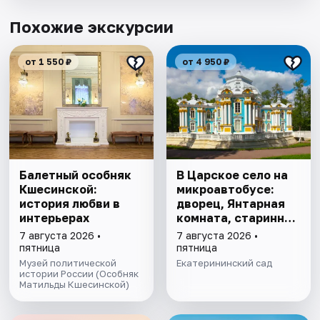
Похожие экскурсии
от 1 550 ₽
от 4 950 ₽
Балетный особняк
В Царское село на
Кшесинской:
микроавтобусе:
история любви в
дворец, Янтарная
интерьерах
комната, старинный
парк
7 августа 2026 •
7 августа 2026 •
пятница
пятница
Музей политической
Екатерининский сад
истории России (Особняк
Матильды Кшесинской)