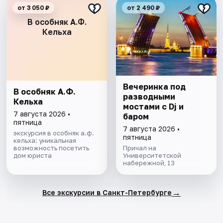
от 3 050 ₽
от 2 490 ₽
В особняк А.Ф.
Кельха
Вечеринка под
В особняк А.Ф.
разводными
Кельха
мостами с Dj и
7 августа 2026 •
баром
пятница
7 августа 2026 •
экскурсия в особняк а.ф.
пятница
кельха: уникальная
возможность посетить
Причал на
дом юриста
Университетской
набережной, 13
→
Все экскурсии в Санкт-Петербурге