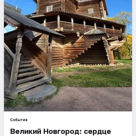
Города
Площадки
Артисты
Рейтинги
Событие
Великий Новгород: сердце