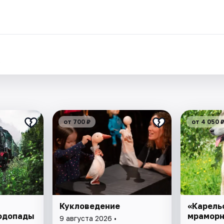
.
от 700 ₽
от 4 050 
Кукловедение
«Карель
одопады
мраморн
9 августа 2026 •