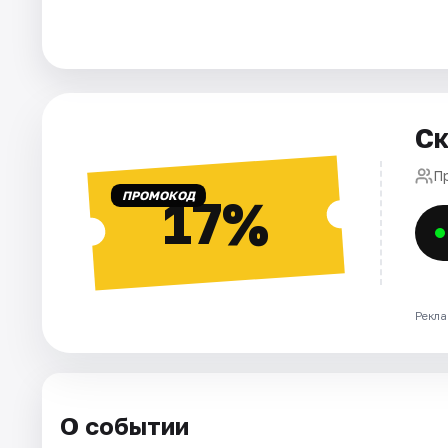
Города
Площадки
Ск
Артисты
П
Рейтинги
ПРОМОКОД
17%
Рекла
О событии