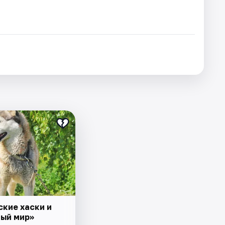
₽
ские хаски и
ый мир»