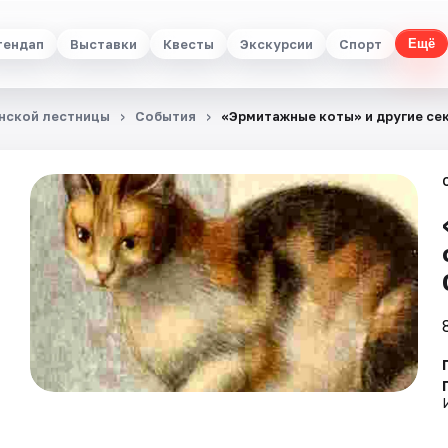
тендап
Выставки
Квесты
Экскурсии
Спорт
Ещё
анской лестницы
События
«Эрмитажные коты» и другие се