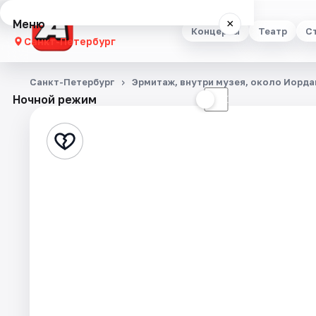
Меню
×
Концерты
Театр
С
Санкт-Петербург
Концерты
Санкт-Петербург
Эрмитаж, внутри музея, около Иорд
Ночной режим
☀
☾
Театр
Стендап
Выставки
Квесты
Экскурсии
Спорт
События