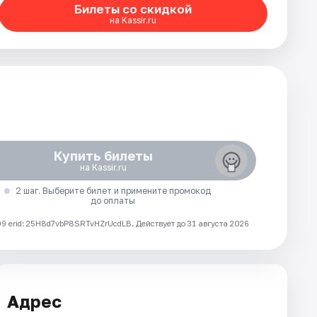
Билеты со скидкой
на Kassir.ru
Купить билеты
на Kassir.ru
2 шаг. Выберите билет и примените промокод
до оплаты
 erid: 25H8d7vbP8SRTvHZrUcdLB.
Действует до 31 августа 2026
Адрес