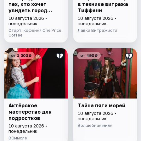
тех, кто хочет
в технике витража
увидеть город
Тиффани
иначе
10 августа 2026 •
10 августа 2026 •
понедельник
понедельник
Старт: кофейня One Price
Лавка Витражиста
Coffee
от 1 000 ₽
от 490 ₽
Актёрское
Тайна пяти морей
мастерство для
10 августа 2026 •
подростков
понедельник
Волшебная миля
10 августа 2026 •
понедельник
ВСмысле