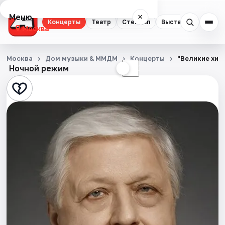
Меню
×
Концерты
Театр
Стендап
Выставки
Квест
Москва
Концерты
Москва
Дом музыки & ММДМ
Концерты
"Великие хит
Ночной режим
☀
☾
Театр
Стендап
Выставки
Квесты
Экскурсии
Спорт
События