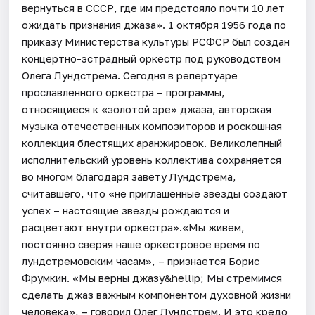
вернуться в СССР, где им предстояло почти 10 лет
ожидать признания джаза». 1 октября 1956 года по
приказу Министерства культуры РСФСР был создан
концертно-эстрадный оркестр под руководством
Олега Лундстрема. Сегодня в репертуаре
прославленного оркестра – программы,
относящиеся к «золотой эре» джаза, авторская
музыка отечественных композиторов и роскошная
коллекция блестящих аранжировок. Великолепный
исполнительский уровень коллектива сохраняется
во многом благодаря завету Лундстрема,
считавшего, что «не приглашенные звезды создают
успех – настоящие звезды рождаются и
расцветают внутри оркестра».«Мы живем,
постоянно сверяя наше оркестровое время по
лундстремовским часам», – признается Борис
Фрумкин. «Мы верны джазу&hellip; Мы стремимся
сделать джаз важным компонентом духовной жизни
человека», – говорил Олег Лундстрем. И это кредо