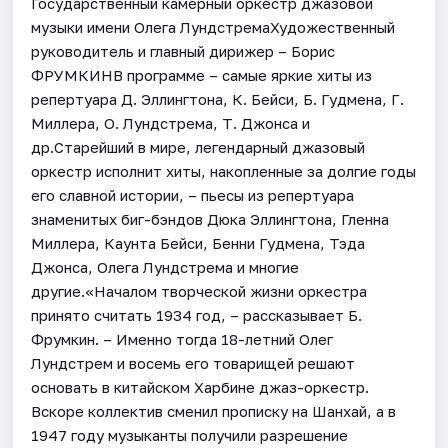
Государственный камерный оркестр джазовой
музыки имени Олега ЛундстремаХудожественный
руководитель и главный дирижер – Борис
ФРУМКИНВ программе – самые яркие хиты из
репертуара Д. Эллингтона, К. Бейси, Б. Гудмена, Г.
Миллера, О. Лундстрема, Т. Джонса и
др.Старейший в мире, легендарный джазовый
оркестр исполнит хиты, накопленные за долгие годы
его славной истории, – пьесы из репертуара
знаменитых биг-бэндов Дюка Эллингтона, Гленна
Миллера, Каунта Бейси, Бенни Гудмена, Тэда
Джонса, Олега Лундстрема и многие
другие.«Началом творческой жизни оркестра
принято считать 1934 год, – рассказывает Б.
Фрумкин. – Именно тогда 18-летний Олег
Лундстрем и восемь его товарищей решают
основать в китайском Харбине джаз-оркестр.
Вскоре коллектив сменил прописку на Шанхай, а в
1947 году музыканты получили разрешение