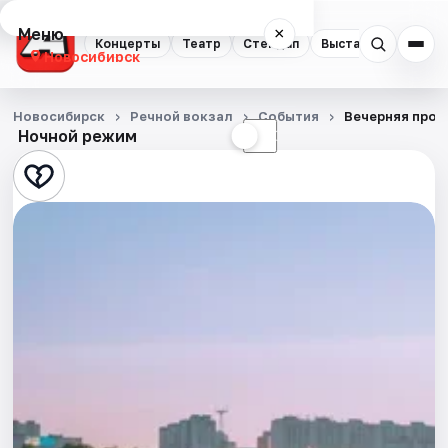
Меню
×
Концерты
Театр
Стендап
Выставки
Квест
Новосибирск
Концерты
Новосибирск
Речной вокзал
События
Вечерняя прог
Ночной режим
☀
☾
Театр
Стендап
Выставки
Квесты
Экскурсии
Спорт
События