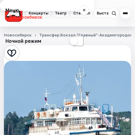
Меню
×
Концерты
Театр
Стендап
Выставки
Квест
Новосибирск
Концерты
Новосибирск
Трансфер Вокзал "Главный"-Академгородок
Ночной режим
☀
☾
Театр
Стендап
Выставки
Квесты
Экскурсии
Спорт
События