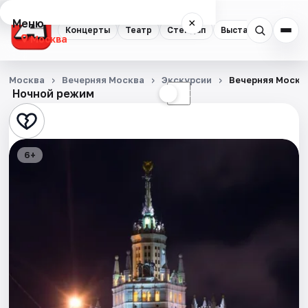
Меню
×
Концерты
Театр
Стендап
Выставки
Квест
Москва
Концерты
Москва
Вечерняя Москва
Экскурсии
Вечерняя Москв
Ночной режим
☀
☾
Театр
Стендап
6+
Выставки
Квесты
Экскурсии
Спорт
События