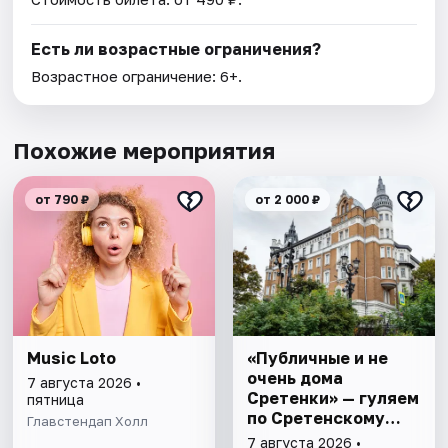
Есть ли возрастные ограничения?
Возрастное ограничение: 6+.
Похожие мероприятия
от 790 ₽
от 2 000 ₽
Music Loto
«Публичные и не
очень дома
7 августа 2026 •
Сретенки» — гуляем
пятница
по Сретенскому
Главстендап Холл
бульвару
7 августа 2026 •