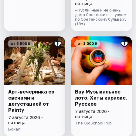
пятница
«Публичные и не очень
дома Сретенки» — гуляем
по Сретенскому бульвару
(18+)
от 5 500 ₽
от 1 000 ₽
Арт-вечеринка со
Вау Музыкальное
свечами и
лото. Хиты караоке.
дегустацией от
Русское
Painty
7 августа 2026 •
пятница
7 августа 2026 •
пятница
The OldSchool Pub
Бокал