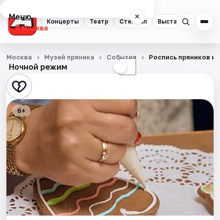
Меню
×
Концерты
Театр
Стендап
Выставки
Квест
Москва
Концерты
Москва
Музей пряника
События
Роспись пряников и 
Ночной режим
☀
☾
Театр
Стендап
6+
Выставки
Квесты
Экскурсии
Спорт
События