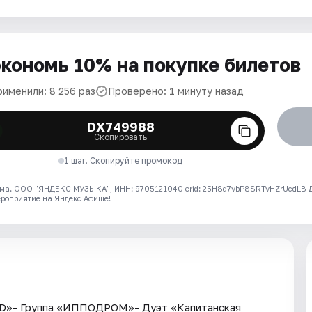
кономь 10% на покупке билетов
рименили: 8 256 раз
Проверено: 1 минуту назад
DX749988
Скопировать
1 шаг. Скопируйте промокод
ма. ООО "ЯНДЕКС МУЗЫКА", ИНН: 9705121040 erid: 25H8d7vbP8SRTvHZrUcdLB
ероприятие на Яндекс Афише!
ND»- Группа «ИППОДРОМ»- Дуэт «Капитанская