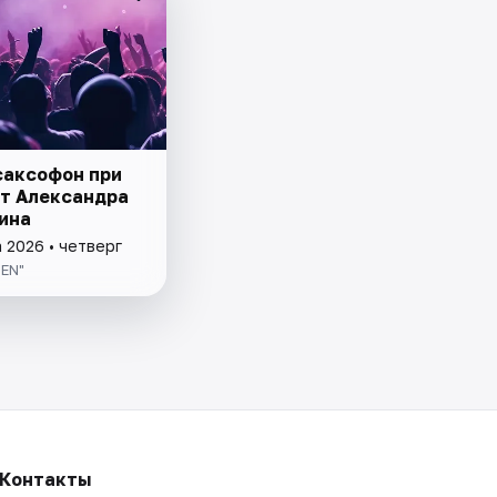
саксофон при
от Александра
ина
 2026 • четверг
BEN"
Контакты