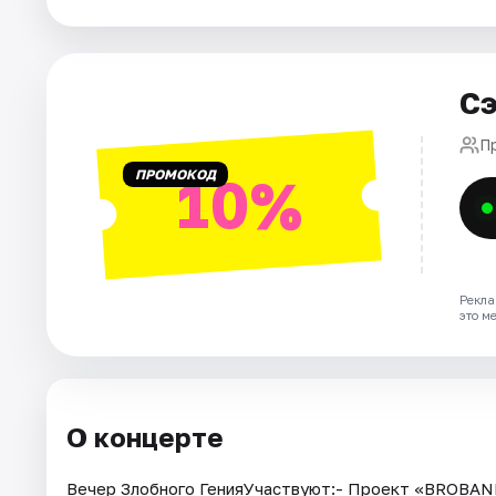
Города
Сэ
Площадки
П
Артисты
ПРОМОКОД
10%
Рейтинги
Рекла
это м
О концерте
Вечер Злобного ГенияУчаствуют:- Проект «BROBA