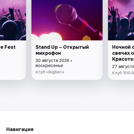
e Fest
Stand Up – Открытый
Ночной 
микрофон
свечах 
Красотк
30 августа 2026 •
воскресенье
27 августа
Клуб «BigBen»
Клуб "BIG 
Навигация