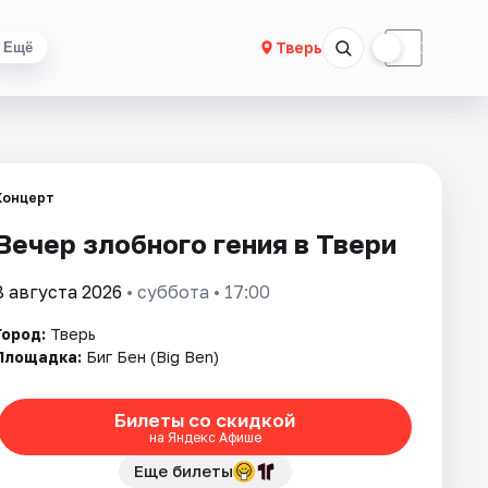
☀
☾
Тверь
Ещё
Концерт
Вечер злобного гения в Твери
8 августа 2026
• суббота • 17:00
Город:
Тверь
Площадка:
Биг Бен (Big Ben)
Билеты со скидкой
на Яндекс Афише
Еще билеты