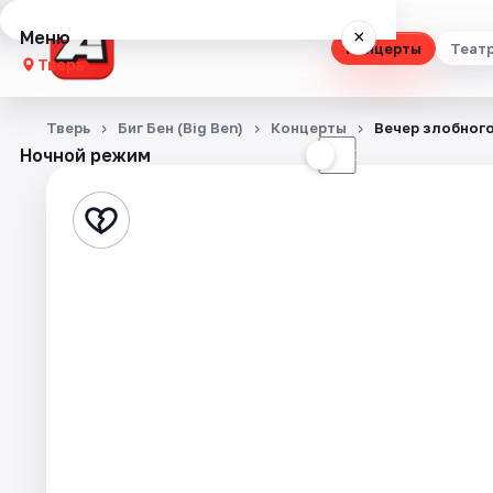
Меню
×
Концерты
Теат
Тверь
Концерты
Тверь
Биг Бен (Big Ben)
Концерты
Вечер злобного
Ночной режим
☀
☾
Театр
Стендап
Выставки
Квесты
Экскурсии
Спорт
События