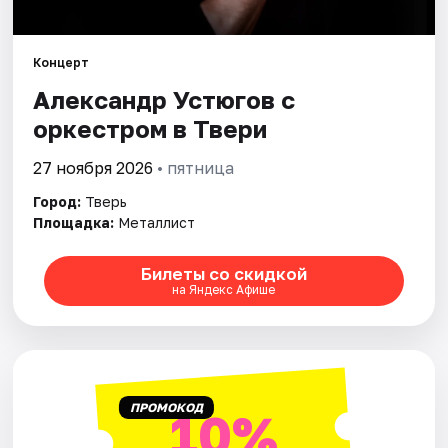
Города
Концерт
Александр Устюгов с
Площадки
оркестром в Твери
Артисты
27 ноября 2026
• пятница
Рейтинги
Город:
Тверь
Площадка:
Металлист
Билеты со скидкой
на Яндекс Афише
ПРОМОКОД
10%