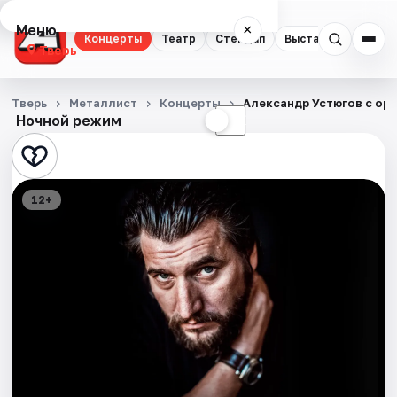
Меню
×
Концерты
Театр
Стендап
Выставки
Квест
Тверь
Концерты
Тверь
Металлист
Концерты
Александр Устюгов с ор
Ночной режим
☀
☾
Театр
Стендап
12+
Выставки
Квесты
Экскурсии
Спорт
События