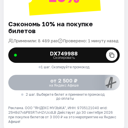
Сэкономь 10% на покупке
билетов
Применили: 8 489 раз
Проверено: 1 минуту назад
DX749988
Скопировать
1 шаг. Скопируйте промокод
от 2 500 ₽
на Яндекс Афише
2 шаг. Выберите билет и примените промокод
до оплаты
Реклама. ООО "ЯНДЕКС МУЗЫКА", ИНН: 9705121040 erid:
25H8d7vbP8SRTvHZrUcdLB
Действует до 30 сентября 2026
при покупке билетов от 3 000 ₽ на это мероприятие на Яндекс
Афише!