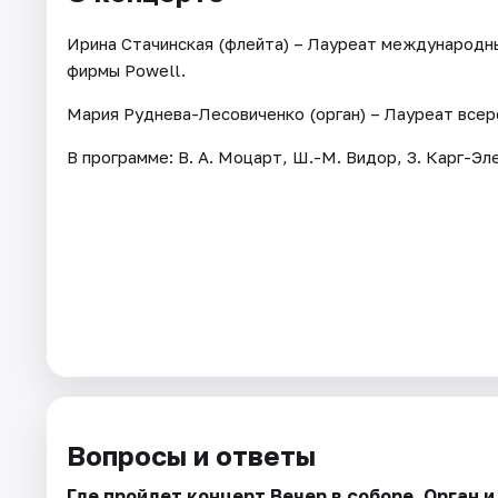
Ирина Стачинская (флейта) – Лауреат международны
фирмы Powell.
Мария Руднева-Лесовиченко (орган) – Лауреат всер
В программе: В. А. Моцарт, Ш.-М. Видор, З. Карг-Эл
Вопросы и ответы
Где пройдет концерт Вечер в соборе. Орган 