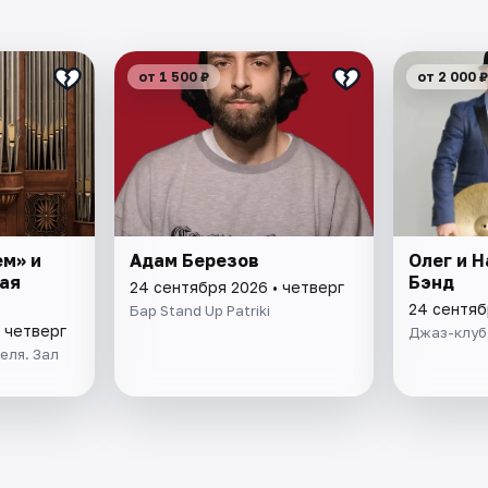
от 1 500 ₽
от 2 000 ₽
м» и
Адам Березов
Олег и 
ая
Бэнд
24 сентября 2026 • четверг
24 сентяб
Бар Stand Up Patriki
 четверг
Джаз-клуб
еля. Зал