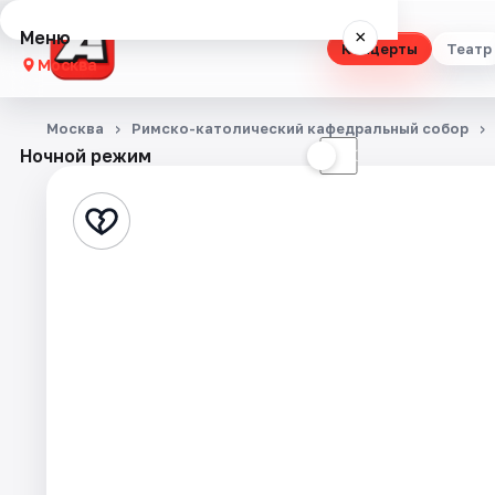
Меню
×
Концерты
Театр
Москва
Концерты
Москва
Римско-католический кафедральный собор
Ночной режим
☀
☾
Театр
Стендап
Выставки
Квесты
Экскурсии
Спорт
События