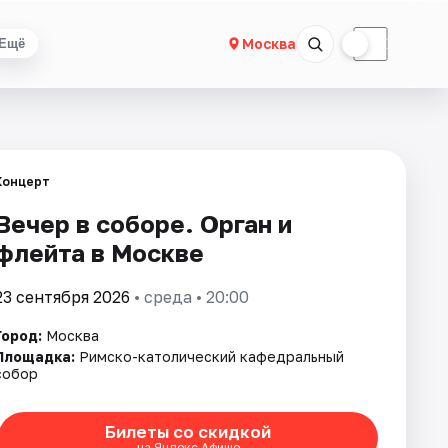
☀
☾
Москва
Ещё
Концерт
Вечер в соборе. Орган и
флейта в Москве
23 сентября 2026
• среда • 20:00
Город:
Москва
Площадка:
Римско-католический кафедральный
собор
Билеты со скидкой
на Яндекс Афише