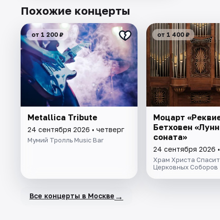
Похожие концерты
от 1 200 ₽
от 1 400 ₽
Metallica Tribute
Моцарт «Реквие
Бетховен «Лунн
24 сентября 2026 • четверг
соната»
Мумий Тролль Music Bar
24 сентября 2026 •
Храм Христа Спасит
Церковных Соборов
→
Все концерты в Москве