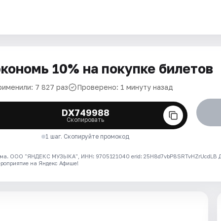
кономь 10% на покупке билетов
рименили: 7 827 раз
Проверено: 1 минуту назад
DX749988
Скопировать
1 шаг. Скопируйте промокод
ма. ООО "ЯНДЕКС МУЗЫКА", ИНН: 9705121040 erid: 25H8d7vbP8SRTvHZrUcdLB
ероприятие на Яндекс Афише!