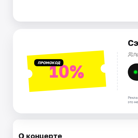
Города
Площадки
Сэ
Артисты
П
Рейтинги
ПРОМОКОД
10%
Рекла
это м
О концерте