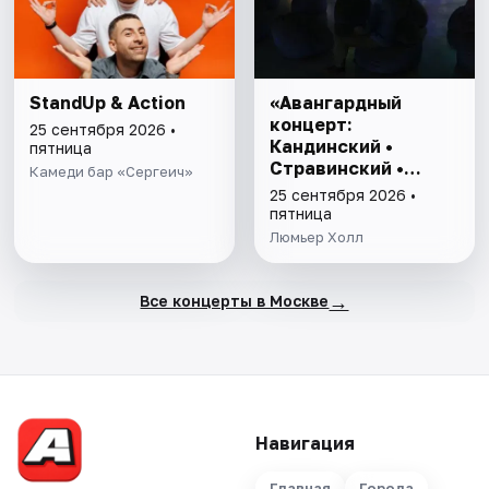
StandUp & Action
«Авангардный
концерт:
25 сентября 2026 •
Кандинский •
пятница
Стравинский •
Камеди бар «Сергеич»
Шостакович»
25 сентября 2026 •
пятница
Люмьер Холл
→
Все концерты в Москве
Навигация
Главная
Города