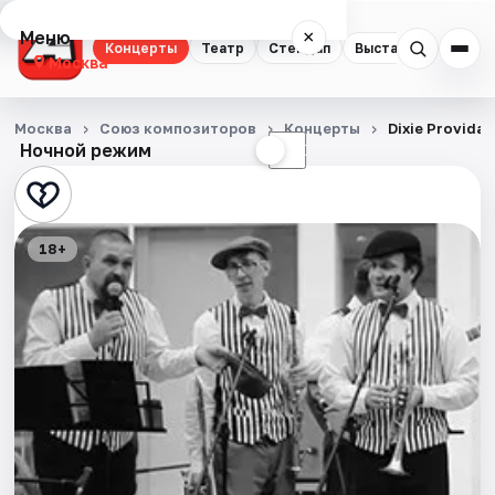
Меню
×
Концерты
Театр
Стендап
Выставки
Квест
Москва
Концерты
Москва
Союз композиторов
Концерты
Dixie Provida
Ночной режим
☀
☾
Театр
Стендап
18+
Выставки
Квесты
Экскурсии
Спорт
События