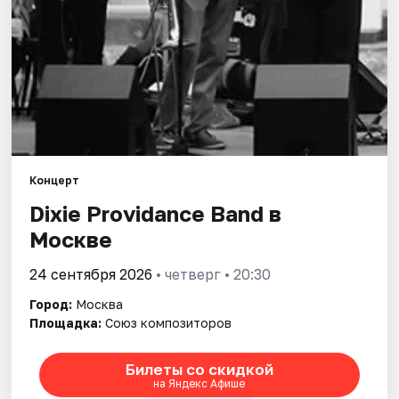
Города
Площадки
Артисты
Рейтинги
Концерт
Dixie Providance Band в
Москве
24 сентября 2026
• четверг • 20:30
Город:
Москва
Площадка:
Союз композиторов
Билеты со скидкой
на Яндекс Афише