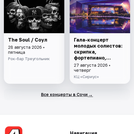
The Soul / Соул
Гала-концерт
молодых солистов:
28 августа 2026 •
скрипка,
пятница
фортепиано,
Рок-бар Треугольник
кларнет, гобой
27 августа 2026 •
четверг
КЦ «Сириус»
→
Все концерты в Сочи
Навигация