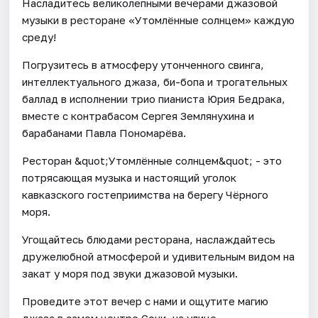
Насладитесь великолепными вечерами джазовой
музыки в ресторане «Утомлённые солнцем» каждую
среду!
Погрузитесь в атмосферу утонченного свинга,
интеллектуального джаза, би-бопа и трогательных
баллад в исполнении трио пианиста Юрия Бедрака,
вместе с контрабасом Сергея Землянухина и
барабанами Павла Пономарёва.
Ресторан &quot;Утомлённые солнцем&quot; - это
потрясающая музыка и настоящий уголок
кавказского гостеприимства на берегу Чёрного
моря.
Угощайтесь блюдами ресторана, наслаждайтесь
дружелюбной атмосферой и удивительным видом на
закат у моря под звуки джазовой музыки.
Проведите этот вечер с нами и ощутите магию
джаза в самом центре Сочи, на улице