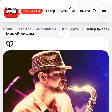
Меню
×
Концерты
Театр
Стендап
Выставки
Квест
Сочи
Концерты
Сочи
Утомлённые солнцем
Концерты
Вечер джаза с
Ночной режим
☀
☾
Театр
Стендап
Выставки
Квесты
Экскурсии
Спорт
События