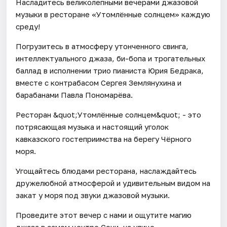
Насладитесь великолепными вечерами джазовой
музыки в ресторане «Утомлённые солнцем» каждую
среду!
Погрузитесь в атмосферу утонченного свинга,
интеллектуального джаза, би-бопа и трогательных
баллад в исполнении трио пианиста Юрия Бедрака,
вместе с контрабасом Сергея Землянухина и
барабанами Павла Пономарёва.
Ресторан &quot;Утомлённые солнцем&quot; - это
потрясающая музыка и настоящий уголок
кавказского гостеприимства на берегу Чёрного
моря.
Угощайтесь блюдами ресторана, наслаждайтесь
дружелюбной атмосферой и удивительным видом на
закат у моря под звуки джазовой музыки.
Проведите этот вечер с нами и ощутите магию
джаза в самом центре Сочи, на улице