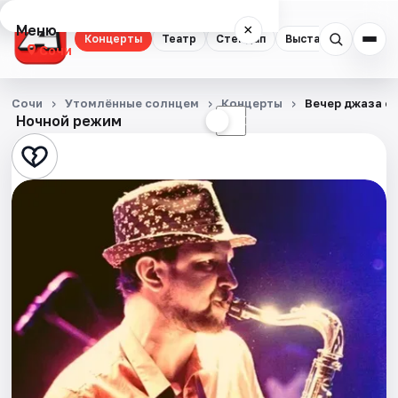
Меню
×
Концерты
Театр
Стендап
Выставки
Квест
Сочи
Концерты
Сочи
Утомлённые солнцем
Концерты
Вечер джаза с
Ночной режим
☀
☾
Театр
Стендап
Выставки
Квесты
Экскурсии
Спорт
События