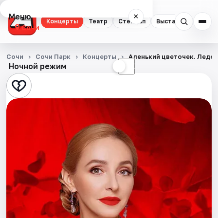
Меню
×
Концерты
Театр
Стендап
Выставки
Квест
Сочи
Концерты
Сочи
Сочи Парк
Концерты
Аленький цветочек. Ледо
Ночной режим
☀
☾
Театр
Стендап
Выставки
Квесты
Экскурсии
Спорт
События