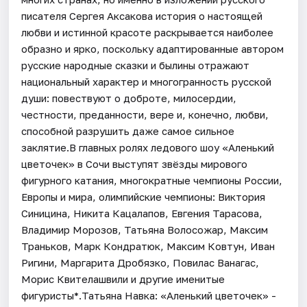
писателя Сергея Аксакова история о настоящей
любви и истинной красоте раскрывается наиболее
образно и ярко, поскольку адаптированные автором
русские народные сказки и былины отражают
национальный характер и многогранность русской
души: повествуют о доброте, милосердии,
честности, преданности, вере и, конечно, любви,
способной разрушить даже самое сильное
заклятие.В главных ролях ледового шоу «Аленький
цветочек» в Сочи выступят звёзды мирового
фигурного катания, многократные чемпионы России,
Европы и мира, олимпийские чемпионы: Виктория
Синицина, Никита Кацалапов, Евгения Тарасова,
Владимир Морозов, Татьяна Волосожар, Максим
Траньков, Марк Кондратюк, Максим Ковтун, Иван
Ригини, Маргарита Дробязко, Повилас Ванагас,
Морис Квителашвили и другие именитые
фигуристы*.Татьяна Навка: «Аленький цветочек» -