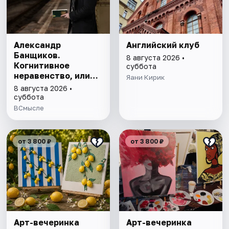
Александр
Английский клуб
Банщиков.
8 августа 2026 •
Когнитивное
суббота
неравенство, или
Яани Кирик
почему умные
8 августа 2026 •
умнеют, а глупые
суббота
глупеют
ВСмысле
от 3 800 ₽
от 3 800 ₽
Арт-вечеринка
Арт-вечеринка