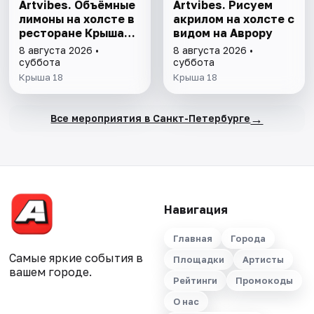
Artvibes. Объёмные
Artvibes. Рисуем
лимоны на холсте в
акрилом на холсте с
ресторане Крыша
видом на Аврору
18
8 августа 2026 •
8 августа 2026 •
суббота
суббота
Крыша 18
Крыша 18
→
Все мероприятия в Санкт-Петербурге
Навигация
Главная
Города
Самые яркие события в
Площадки
Артисты
вашем городе.
Рейтинги
Промокоды
О нас