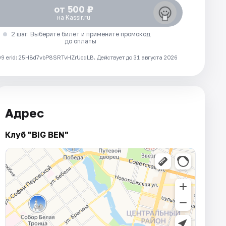
от 500 ₽
на Kassir.ru
2 шаг. Выберите билет и примените промокод
до оплаты
 erid: 25H8d7vbP8SRTvHZrUcdLB.
Действует до 31 августа 2026
Адрес
Клуб "BIG BEN"