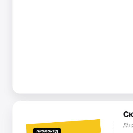
Города
Площадки
Артисты
Рейтинги
Ск
П
ПРОМОКОД