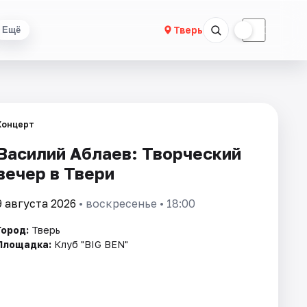
☀
☾
Тверь
Ещё
Концерт
Василий Аблаев: Творческий
вечер в Твери
9 августа 2026
• воскресенье • 18:00
Город:
Тверь
Площадка:
Клуб "BIG BEN"