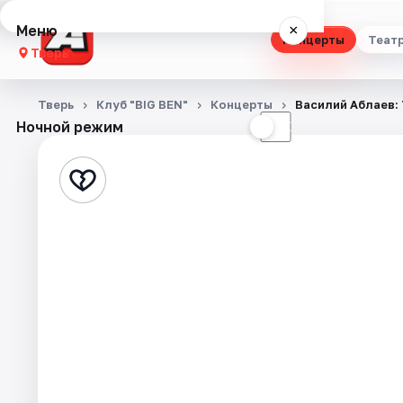
Меню
×
Концерты
Теат
Тверь
Концерты
Тверь
Клуб "BIG BEN"
Концерты
Василий Аблаев:
Ночной режим
☀
☾
Театр
Стендап
Выставки
Квесты
Экскурсии
Спорт
События