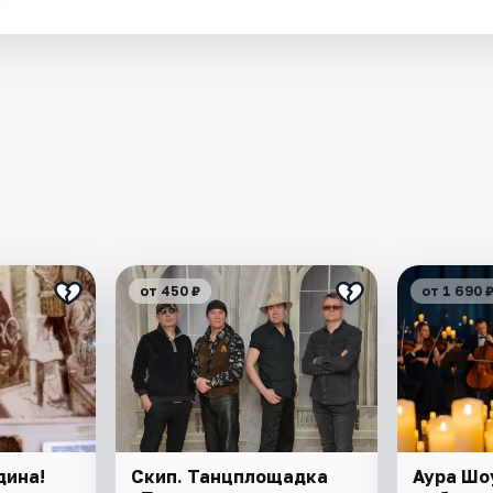
.
от 450 ₽
от 1 690 
дина!
Скип. Танцплощадка
Аура Шо