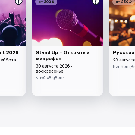
от 300 ₽
от 250 ₽
ent 2026
Stand Up – Открытый
Русский
микрофон
суббота
28 августа
30 августа 2026 •
Биг Бен (Bi
воскресенье
Клуб «BigBen»