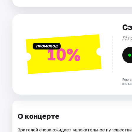
Города
Сэ
Площадки
П
Артисты
ПРОМОКОД
10%
Рейтинги
Рекла
это м
О концерте
Зрителей снова ожидает увлекательное путешествие