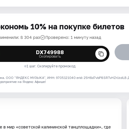
кономь 10% на покупке билетов
рименили: 8 304 раз
Проверено: 1 минуту назад
DX749988
Скопировать
1 шаг. Скопируйте промокод
ма. ООО "ЯНДЕКС МУЗЫКА", ИНН: 9705121040 erid: 25H8d7vbP8SRTvHZrUcdLB
ероприятие на Яндекс Афише!
 в мир «советской калининской танцплощадки», где