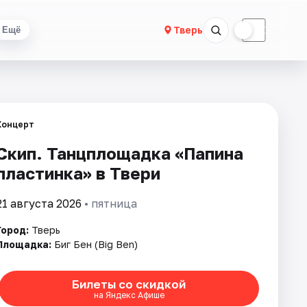
☀
☾
Тверь
Ещё
Концерт
Скип. Танцплощадка «Папина
пластинка» в Твери
21 августа 2026
• пятница
Город:
Тверь
Площадка:
Биг Бен (Big Ben)
Билеты со скидкой
на Яндекс Афише