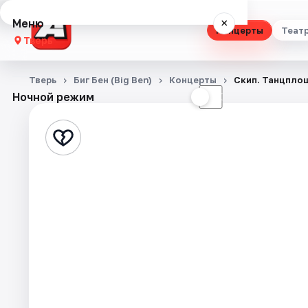
Меню
×
Концерты
Теат
Тверь
Концерты
Тверь
Биг Бен (Big Ben)
Концерты
Скип. Танцпло
Ночной режим
☀
☾
Театр
Стендап
Выставки
Квесты
Экскурсии
Спорт
События