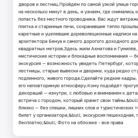
дворов и лестниц.Пройдём по самой узкой улице горо
на несколько минут в день, и узнаем, где снимались
попасть без местного проводника. Вас ждут витраж
плитка и старинные печи, сохранившие тепло прошл
каретные и уцелевшие дореволюционные надписи на с
архитектора Бенуа и самого дорогого доходного до
квадратных метров.Здесь жили Ахматова и Гумилёв,
мистические истории и блокадные воспоминания — б
экскурсия — возможность увидеть Петербург, котор
лестницы, старые вывески и дворики, куда редко с
подлинного, живого города.Сделайте редкие кадры,
его неповторимую атмосферу.Кому подойдёт прогулк
декораций — изнутри, с любовью и вниманием к детал
встреча с городом, который хранит свои тайны.&bu
близко — без спешки, лишних слов и туристических 
билет у организатора;&bull; экскурсия пешеходная, 
бесплатно;&bull; Фото на обложке - все права