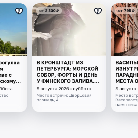
от 2 300 ₽
от 795 ₽
рогулка
В КРОНШТАДТ ИЗ
ВАСИЛЬ
м
ПЕТЕРБУРГА: МОРСКОЙ
ИЗНУТР
еве с
СОБОР, ФОРТЫ И ДЕНЬ
ПАРАДН
нскому
У ФИНСКОГО ЗАЛИВА.
МЕСТА 
ВСЁ ВКЛЮЧЕНО
уббота
8 августа 2026 • суббота
8 августа
ство
Место встречи: Дворцовая
Место встр
площадь, 4
Василеостр
памятника