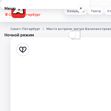
Меню
×
Концерты
Театр
С
Санкт-Петербург
Концерты
Санкт-Петербург
Место встречи: метро Василеостровс
Ночной режим
☀
☾
Театр
Стендап
Выставки
Квесты
Экскурсии
Спорт
События