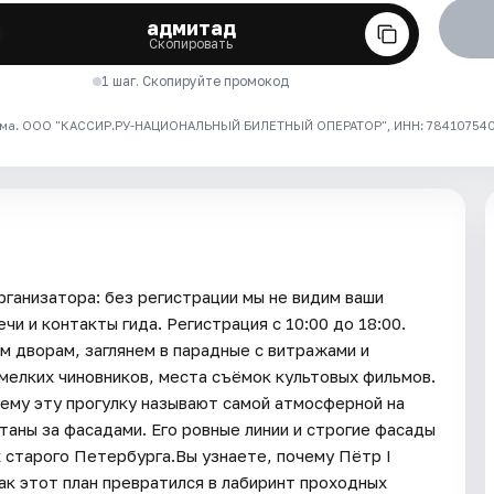
адмитад
Скопировать
1 шаг. Скопируйте промокод
ма. ООО "КАССИР.РУ-НАЦИОНАЛЬНЫЙ БИЛЕТНЫЙ ОПЕРАТОР", ИНН: 7841075409
рганизатора: без регистрации мы не видим ваши
и и контакты гида. Регистрация с 10:00 до 18:00.
 дворам, заглянем в парадные с витражами и
мелких чиновников, места съёмок культовых фильмов.
чему эту прогулку называют самой атмосферной на
таны за фасадами. Его ровные линии и строгие фасады
 старого Петербурга.Вы узнаете, почему Пётр I
ак этот план превратился в лабиринт проходных