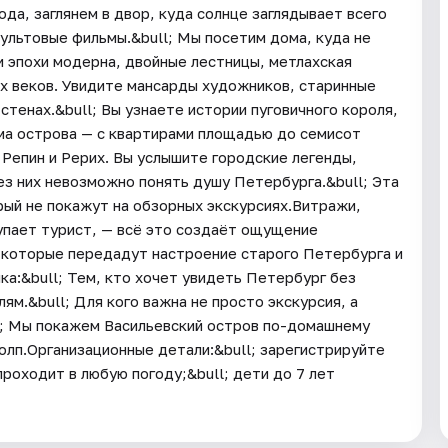
да, заглянем в двор, куда солнце заглядывает всего
 культовые фильмы.&bull; Мы посетим дома, куда не
и эпохи модерна, двойные лестницы, метлахская
ых веков. Увидите мансарды художников, старинные
тенах.&bull; Вы узнаете истории пуговичного короля,
ма острова — с квартирами площадью до семисот
 Репин и Рерих. Вы услышите городские легенды,
ез них невозможно понять душу Петербурга.&bull; Эта
ый не покажут на обзорных экскурсиях.Витражи,
тупает турист, — всё это создаёт ощущение
 которые передадут настроение старого Петербурга и
а:&bull; Тем, кто хочет увидеть Петербург без
ям.&bull; Для кого важна не просто экскурсия, а
ll; Мы покажем Васильевский остров по-домашнему
толп.Организационные детали:&bull; зарегистрируйте
проходит в любую погоду;&bull; дети до 7 лет