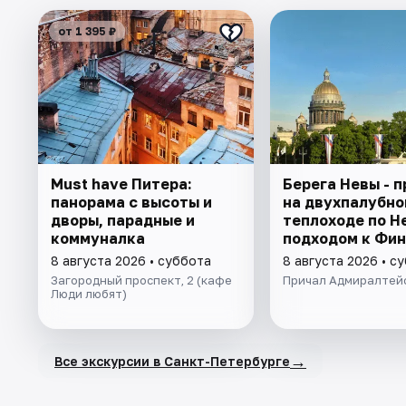
от 1 395 ₽
Must have Питера:
Берега Невы - п
панорама с высоты и
на двухпалубно
дворы, парадные и
теплоходе по Н
коммуналка
подходом к Фи
заливу
8 августа 2026 • суббота
8 августа 2026 • с
Загородный проспект, 2 (кафе
Причал Адмиралтей
Люди любят)
→
Все экскурсии в Санкт-Петербурге