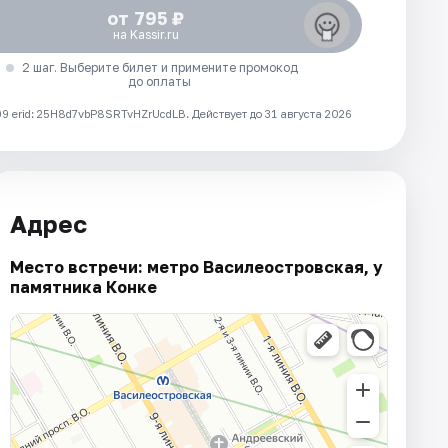
от 795 ₽
на Kassir.ru
2 шаг. Выберите билет и примените промокод
до оплаты
 erid: 25H8d7vbP8SRTvHZrUcdLB.
Действует до 31 августа 2026
Адрес
Место встречи: метро Василеостровская, у
памятника Конке