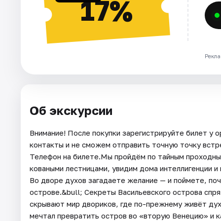
17%
Рекла
Об экскурсии
Внимание! После покупки зарегистрируйте билет у о
контакты и не сможем отправить точную точку встреч
Телефон на билете.Мы пройдём по тайным проходным
коваными лестницами, увидим дома интеллигенции и 
Во дворе духов загадаете желание — и поймете, по
острове.&bull; Секреты Васильевского острова спря
скрывают мир двориков, где по-прежнему живёт дух
мечтал превратить остров во «вторую Венецию» и к