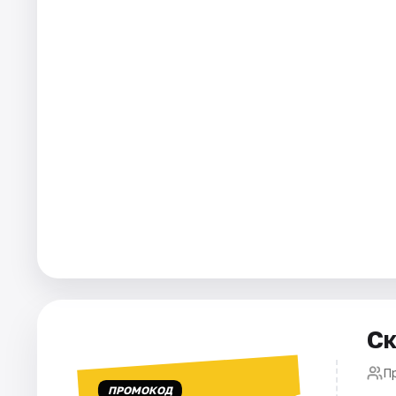
Города
Площадки
Артисты
Рейтинги
Ск
П
ПРОМОКОД