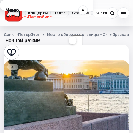
Меню
×
Концерты
Театр
Стендап
Выставки
Квест
Санкт-Петербург
Концерты
Санкт-Петербург
Место сбора у гостиницы «Октябрьская»
Ночной режим
☀
☾
Театр
Стендап
0+
Выставки
Квесты
Экскурсии
Спорт
События