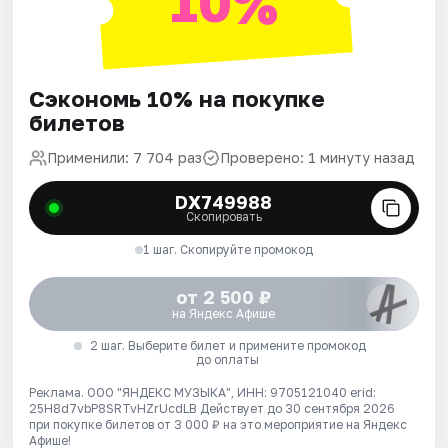
10%
Сэкономь 10% на покупке
билетов
Применили: 7 704 раз
Проверено: 1 минуту назад
DX749988
Скопировать
1 шаг. Скопируйте промокод
от 2 500 ₽
на Яндекс Афише
2 шаг. Выберите билет и примените промокод
до оплаты
Реклама. ООО "ЯНДЕКС МУЗЫКА", ИНН: 9705121040 erid:
25H8d7vbP8SRTvHZrUcdLB
Действует до 30 сентября 2026
при покупке билетов от 3 000 ₽ на это мероприятие на Яндекс
Афише!