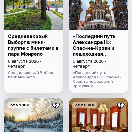
Cредневековый
«Последний путь
Выборг в мини-
Александра II»:
группе c билетами в
Спас-на-Крови и
парк Монрепо
пешеходная
прогулка
6 августа 2026 •
6 августа 2026 •
четверг
четверг
Средневековый Выборг,
«Последний путь
парк Монрепо
Александра II»: Спас-на-
Крови с пешеходной
прогулкой
от 5 100 ₽
от 2 000 ₽