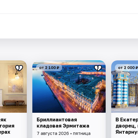
от 2 100 ₽
от 2 000 ₽
няк
Бриллиантовая
В Екате
тория
кладовая Эрмитажа
дворец, 
ерах
Янтарну
7 августа 2026 • пятница