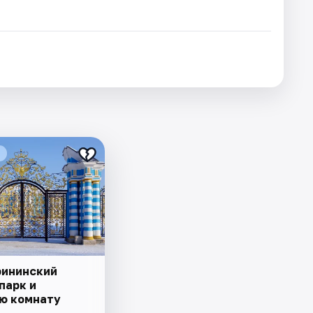
рининский
парк и
ю комнату