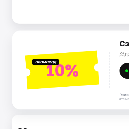
Города
Площадки
Сэ
Артисты
П
Рейтинги
ПРОМОКОД
10%
Рекла
это м