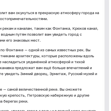
олит вам окунуться в прекрасную атмосферу города на
 достопримечательностями.
 рекам и каналам, таким как Фонтанка, Крюков канал,
 водным путям позволит вам увидеть город с
ми его знаковых мест.
 по Фонтанке — одной из самых известных рек. Вы
ятниками архитектуры, которые расположены вдоль
е насладиться уединённой атмосферой и тихой
 канавка предложат вам ещё больше впечатлений и
те увидеть Зимний дворец, Эрмитаж, Русский музей и
е — самой величественной реке. Вы сможете
кую крепость, Петровскую набережную и другие
а берегах реки.
ость увидеть город с воды и в полной мере ощутить