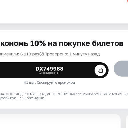
кономь 10% на покупке билетов
рименили: 8 118 раз
Проверено: 1 минуту назад
DX749988
Скопировать
1 шаг. Скопируйте промокод
ма. ООО "ЯНДЕКС МУЗЫКА", ИНН: 9705121040 erid: 25H8d7vbP8SRTvHZrUcdLB
ероприятие на Яндекс Афише!