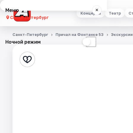
Меню
×
Концерты
Театр
С
Санкт-Петербург
Концерты
Санкт-Петербург
Причал на Фонтанке 53
Экскурсии
Ночной режим
☀
☾
Театр
Стендап
Выставки
Квесты
Экскурсии
Спорт
События