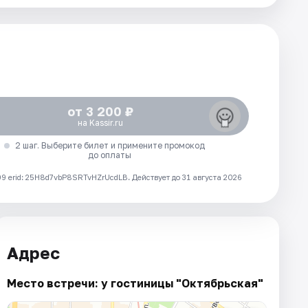
от 3 200 ₽
на Kassir.ru
2 шаг. Выберите билет и примените промокод
до оплаты
 erid: 25H8d7vbP8SRTvHZrUcdLB.
Действует до 31 августа 2026
Адрес
Место встречи: у гостиницы "Октябрьская"