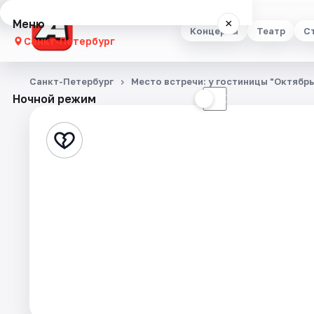
Меню
×
Концерты
Театр
С
Санкт-Петербург
Концерты
Санкт-Петербург
Место встречи: у гостиницы "Октябр
Ночной режим
☀
☾
Театр
Стендап
Выставки
Квесты
Экскурсии
Спорт
События