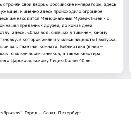
сь строили свои дворцы российские императоры, здесь
лужащие, и именно здесь происходило огромное
Здесь же находится Мемориальный Музей-Лицей - с
 он нашел преданных друзей, до конца дней
тву, здесь, «близ вод, сиявших в тишине», юному
ановку, в которой жили и учились лицеисты I выпуска.
ой зал, Газетная комната, Библиотека (в ней —
ассы, спальни воспитанников, а также квартира
авшего Царскосельскому Лицею более 40 лет
тябрьская"
. Город — Санкт-Петербург.