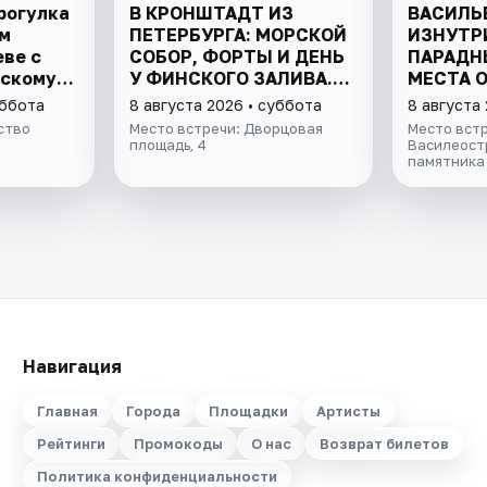
рогулка
В КРОНШТАДТ ИЗ
ВАСИЛЬ
м
ПЕТЕРБУРГА: МОРСКОЙ
ИЗНУТР
еве с
СОБОР, ФОРТЫ И ДЕНЬ
ПАРАДН
нскому
У ФИНСКОГО ЗАЛИВА.
МЕСТА 
ВСЁ ВКЛЮЧЕНО
уббота
8 августа 2026 • суббота
8 августа
ство
Место встречи: Дворцовая
Место встр
площадь, 4
Василеостр
памятника
Навигация
Главная
Города
Площадки
Артисты
Рейтинги
Промокоды
О нас
Возврат билетов
Политика конфиденциальности