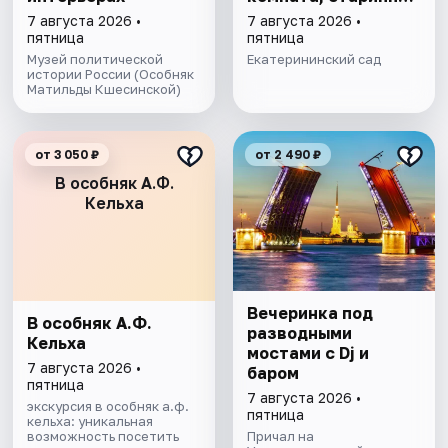
парк
7 августа 2026 •
7 августа 2026 •
пятница
пятница
Музей политической
Екатерининский сад
истории России (Особняк
Матильды Кшесинской)
от 3 050 ₽
от 2 490 ₽
В особняк А.Ф.
Кельха
Вечеринка под
В особняк А.Ф.
разводными
Кельха
мостами с Dj и
7 августа 2026 •
баром
пятница
7 августа 2026 •
экскурсия в особняк а.ф.
пятница
кельха: уникальная
возможность посетить
Причал на