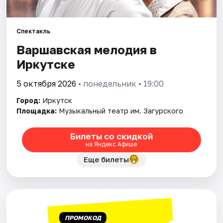
Города
Площадки
Спектакль
Варшавская мелодия в
Артисты
Иркутске
Рейтинги
5 октября 2026
• понедельник • 19:00
Город:
Иркутск
Площадка:
Музыкальный театр им. Загурского
Билеты со скидкой
на Яндекс Афише
Еще билеты
ПРОМОКОД