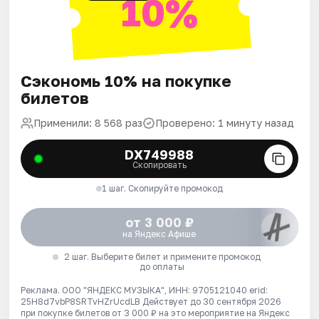
10%
Сэкономь 10% на покупке
билетов
Применили: 8 568 раз
Проверено: 1 минуту назад
DX749988
Скопировать
1 шаг. Скопируйте промокод
от 3 000 ₽
на Яндекс Афише
2 шаг. Выберите билет и примените промокод
до оплаты
Реклама. ООО "ЯНДЕКС МУЗЫКА", ИНН: 9705121040 erid:
25H8d7vbP8SRTvHZrUcdLB
Действует до 30 сентября 2026
при покупке билетов от 3 000 ₽ на это мероприятие на Яндекс